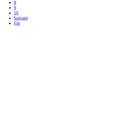
8
9
10
Suivant
Fin