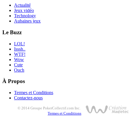
Actualité
Jeux vidéo
Technology
Aubaines jeux
Le Buzz
LOL!
Isssh..
WTF!
Wow
Cute
Ouch
À Propos
Termes et Conditions
Contactez-nous
© 2014 Groupe PokerCollectif.com Inc.
Termes et Conditions