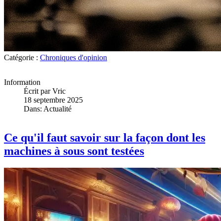
Catégorie :
Chroniques d'opinion
Information
Écrit par
Vric
18 septembre 2025
Dans:
Actualité
Ce qu'il faut savoir sur la façon dont les
machines à sous sont testées