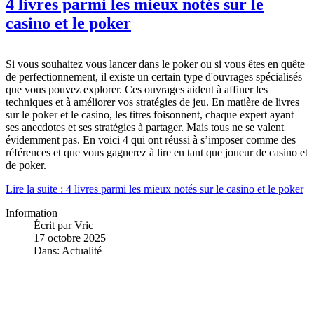
4 livres parmi les mieux notés sur le
casino et le poker
Si vous souhaitez vous lancer dans le poker ou si vous êtes en quête
de perfectionnement, il existe un certain type d'ouvrages spécialisés
que vous pouvez explorer. Ces ouvrages aident à affiner les
techniques et à améliorer vos stratégies de jeu. En matière de livres
sur le poker et le casino, les titres foisonnent, chaque expert ayant
ses anecdotes et ses stratégies à partager. Mais tous ne se valent
évidemment pas. En voici 4 qui ont réussi à s’imposer comme des
références et que vous gagnerez à lire en tant que joueur de casino et
de poker.
Lire la suite : 4 livres parmi les mieux notés sur le casino et le poker
Information
Écrit par
Vric
17 octobre 2025
Dans:
Actualité