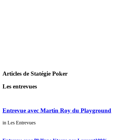
Articles de Statégie Poker
Les entrevues
Entrevue avec Martin Roy du Playground
in
Les Entrevues