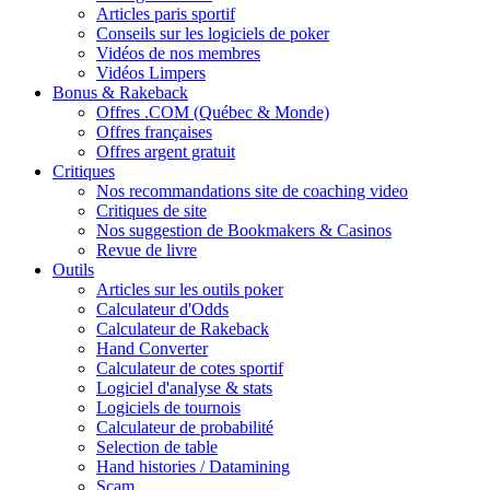
Articles paris sportif
Conseils sur les logiciels de poker
Vidéos de nos membres
Vidéos Limpers
Bonus & Rakeback
Offres .COM (Québec & Monde)
Offres françaises
Offres argent gratuit
Critiques
Nos recommandations site de coaching video
Critiques de site
Nos suggestion de Bookmakers & Casinos
Revue de livre
Outils
Articles sur les outils poker
Calculateur d'Odds
Calculateur de Rakeback
Hand Converter
Calculateur de cotes sportif
Logiciel d'analyse & stats
Logiciels de tournois
Calculateur de probabilité
Selection de table
Hand histories / Datamining
Scam