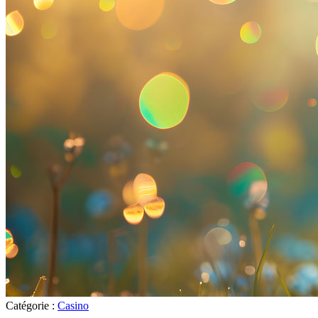
Catégorie :
Casino