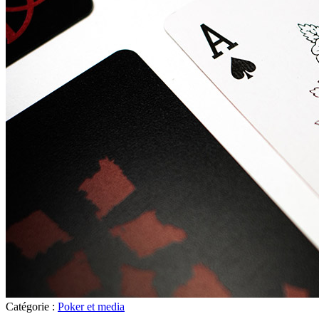
Catégorie :
Poker et media