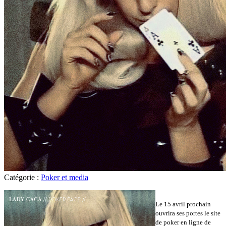
Catégorie :
Poker et media
Le 15 avril prochain
ouvrira ses portes le site
de poker en ligne de