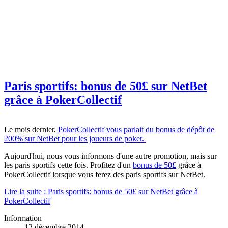
Paris sportifs: bonus de 50£ sur NetBet
grâce à PokerCollectif
Le mois dernier,
PokerCollectif vous parlait du bonus de dépôt de
200% sur NetBet pour les joueurs de poker.
Aujourd'hui, nous vous informons d'une autre promotion, mais sur
les paris sportifs cette fois. Profitez d'un
bonus de 50£
grâce à
PokerCollectif lorsque vous ferez des paris sportifs sur NetBet.
Lire la suite : Paris sportifs: bonus de 50£ sur NetBet grâce à
PokerCollectif
Information
12 décembre 2014