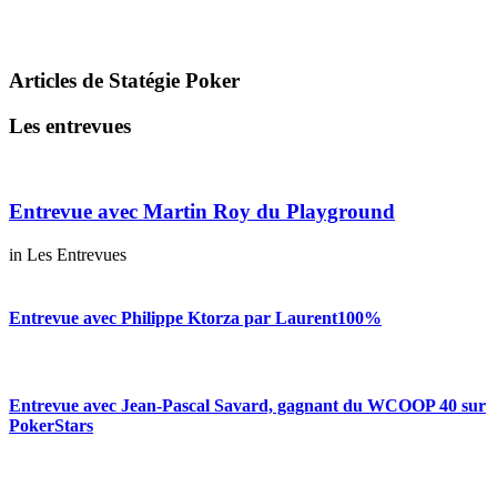
Articles de Statégie Poker
Les entrevues
Entrevue avec Martin Roy du Playground
in
Les Entrevues
Entrevue avec Philippe Ktorza par Laurent100%
Entrevue avec Jean-Pascal Savard, gagnant du WCOOP 40 sur
PokerStars