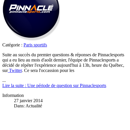
Catégorie :
Paris sportifs
Suite au succès du premier questions & réponses de Pinnaclesports
qui a eu lieu au mois d'août dernier, l'équipe de Pinnaclesports a
décidé de répéter l'expérience aujourd'hui à 13h, heure du Québec,
sur
Twitter
. Ce sera l'occassion pour les
...
Lire la suite : Une période de question sur Pinnaclesports
Information
27 janvier 2014
Dans:
Actualité