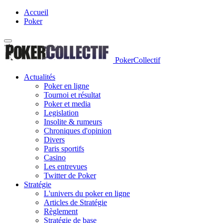
Accueil
Poker
PokerCollectif
Actualités
Poker en ligne
Tournoi et résultat
Poker et media
Legislation
Insolite & rumeurs
Chroniques d'opinion
Divers
Paris sportifs
Casino
Les entrevues
Twitter de Poker
Stratégie
L'univers du poker en ligne
Articles de Stratégie
Règlement
Stratégie de base