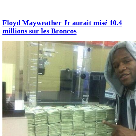
Floyd Mayweather Jr aurait misé 10.4
millions sur les Broncos