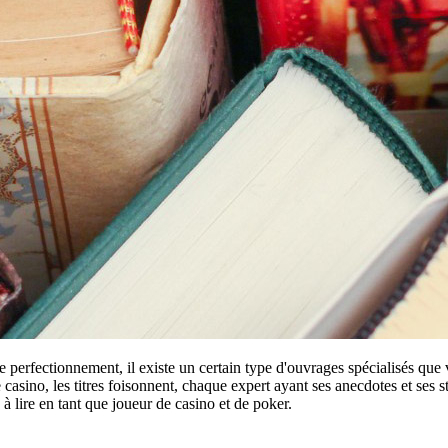
e perfectionnement, il existe un certain type d'ouvrages spécialisés que
le casino, les titres foisonnent, chaque expert ayant ses anecdotes et ses
 lire en tant que joueur de casino et de poker.