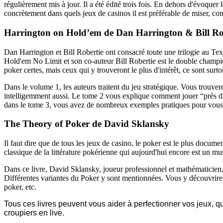
régulièrement mis à jour. Il a été édité trois fois. En dehors d'évoquer 
concrètement dans quels jeux de casinos il est préférable de miser, com
Harrington on Hold’em de Dan Harrington & Bill Ro
Dan Harrington et Bill Robertie ont consacré toute une trilogie au T
Hold'em No Limit et son co-auteur Bill Robertie est le double champ
poker certes, mais ceux qui y trouveront le plus d'intérêt, ce sont surt
Dans le volume 1, les auteurs traitent du jeu stratégique. Vous trouv
intelligemment aussi. Le tome 2 vous explique comment jouer “près de l
dans le tome 3, vous avez de nombreux exemples pratiques pour vous e
The Theory of Poker de David Sklansky
Il faut dire que de tous les jeux de casino, le poker est le plus docume
classique de la littérature pokérienne qui aujourd'hui encore est un m
Dans ce livre, David Sklansky, joueur professionnel et mathématicien,
Différentes variantes du Poker y sont mentionnées. Vous y découvrirez la
poker, etc.
Tous ces livres peuvent vous aider à perfectionner vos jeux, q
croupiers en live.