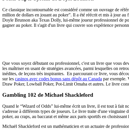
Ce classique incontournable est considéré comme un ouvrage de référ
million de dollars en jouant au poker”. Il a été réécrit et mis à jour 
Doyle Brunson aka Texas Dolly, lui-même joueur professionnel de poke
gagner au poker. Il s'agit d'un livre qui couvre son expérience personne
Que vous soyez débutant ou professionnel, c'est un livre que vous dev
les maîtriser en usant de stratégies avancées, parmi lesquelles on ret
inédites, de leçons très inspirantes. En parcourant ce livre, vous déco
sur les
casinos avec codes bonus sans dépôt au Canada
par exemple.
Draw Poker, Lowball Poker, Pot-Limit Omaha et autres. Le livre consacr
Gambling 102 de Michael Shackleford
Quand le “Wizard of Odds” lui-même écrit un livre, il est tout à fai
s'adresse à différents types de joueurs.
Le livre traite d'une vingtaine
poker, au craps, au baccarat et même aux paris sportifs en choisissant l
Michaël Shackleford est un mathématicien et un actuaire de profession q