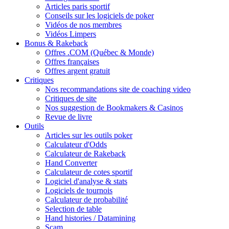
Articles paris sportif
Conseils sur les logiciels de poker
Vidéos de nos membres
Vidéos Limpers
Bonus & Rakeback
Offres .COM (Québec & Monde)
Offres françaises
Offres argent gratuit
Critiques
Nos recommandations site de coaching video
Critiques de site
Nos suggestion de Bookmakers & Casinos
Revue de livre
Outils
Articles sur les outils poker
Calculateur d'Odds
Calculateur de Rakeback
Hand Converter
Calculateur de cotes sportif
Logiciel d'analyse & stats
Logiciels de tournois
Calculateur de probabilité
Selection de table
Hand histories / Datamining
Scam