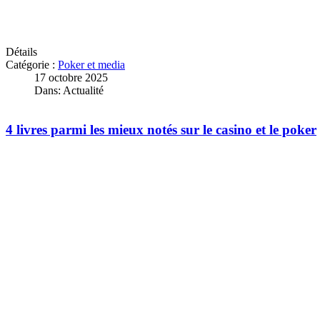
Détails
Catégorie :
Poker et media
17 octobre 2025
Dans: Actualité
4 livres parmi les mieux notés sur le casino et le poker