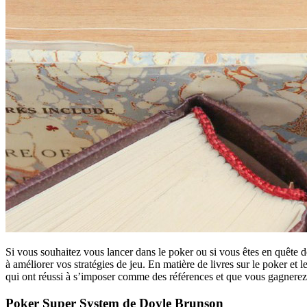
Si vous souhaitez vous lancer dans le poker ou si vous êtes en quête d
à améliorer vos stratégies de jeu. En matière de livres sur le poker et 
qui ont réussi à s’imposer comme des références et que vous gagnerez à
Poker Super System de Doyle Brunson