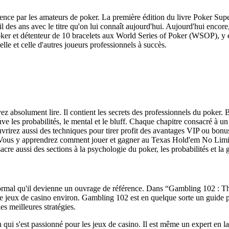
ence par les amateurs de poker.
La première édition du livre Poker Supe
au fil des ans avec le titre qu'on lui connaît aujourd'hui. Aujourd'hui e
r et détenteur de 10 bracelets aux World Series of Poker (WSOP), y év
lle et celle d'autres joueurs professionnels à succès.
ez absolument lire. Il contient les secrets des professionnels du poker
rouve les probabilités, le mental et le bluff. Chaque chapitre consacré 
uvrirez aussi des techniques pour tirer profit des avantages VIP ou bonu
Vous y apprendrez comment jouer et gagner au Texas Hold'em No Limit,
e aussi des sections à la psychologie du poker, les probabilités et la g
t normal qu'il devienne un ouvrage de référence. Dans “Gambling 102 : 
 de jeux de casino environ. Gambling 102 est en quelque sorte un guide p
es meilleures stratégies.
ui s'est passionné pour les jeux de casino. Il est même un expert en la m