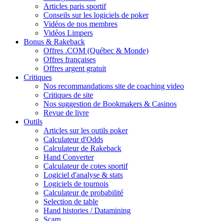
Articles paris sportif
Conseils sur les logiciels de poker
Vidéos de nos membres
Vidéos Limpers
Bonus & Rakeback
Offres .COM (Québec & Monde)
Offres françaises
Offres argent gratuit
Critiques
Nos recommandations site de coaching video
Critiques de site
Nos suggestion de Bookmakers & Casinos
Revue de livre
Outils
Articles sur les outils poker
Calculateur d'Odds
Calculateur de Rakeback
Hand Converter
Calculateur de cotes sportif
Logiciel d'analyse & stats
Logiciels de tournois
Calculateur de probabilité
Selection de table
Hand histories / Datamining
Scam