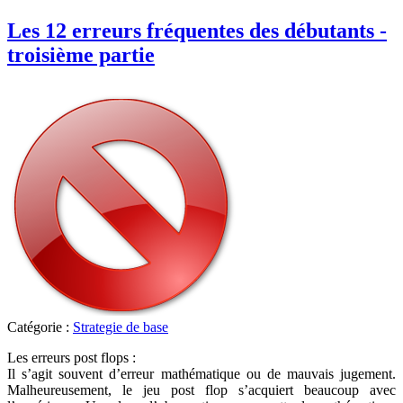
Les 12 erreurs fréquentes des débutants -
troisième partie
Catégorie :
Strategie de base
Les erreurs post flops :
Il s’agit souvent d’erreur mathématique ou de mauvais jugement.
Malheureusement, le jeu post flop s’acquiert beaucoup avec