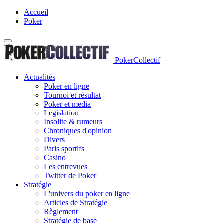
Accueil
Poker
PokerCollectif
Actualités
Poker en ligne
Tournoi et résultat
Poker et media
Legislation
Insolite & rumeurs
Chroniques d'opinion
Divers
Paris sportifs
Casino
Les entrevues
Twitter de Poker
Stratégie
L'univers du poker en ligne
Articles de Stratégie
Règlement
Stratégie de base