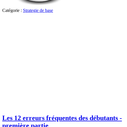
Catégorie :
Strategie de base
Les 12 erreurs fréquentes des débutants -
première partie