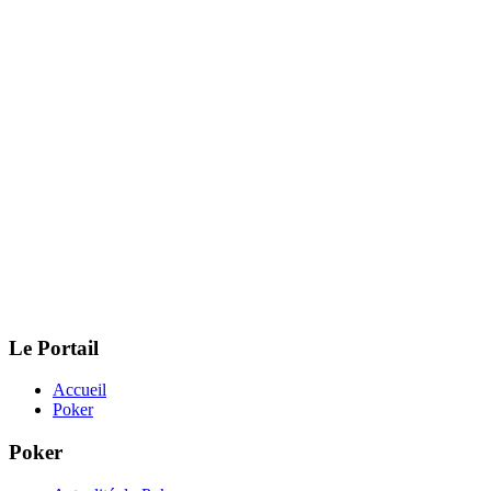
Le Portail
Accueil
Poker
Poker