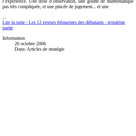
l’expérience. Une dose d’observation, une goutte de mathématique
pas très compliquée, et une pincée de jugement... et une
...
Lire la suite : Les 12 erreurs fréquentes des débutants - troisième
partie
Information
26 octobre 2006
Dans:
Articles de stratégie