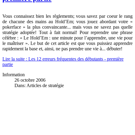
Vous connaissez bien les règlements; vous savez par coeur le rang
de chacune des mains au Hold’Em; vous jouez abordant votre «
pokerface » la plus convaincante... mais vous ne savez pas quelle
stratégie adoptée! Tout à fait normal! Pour reprendre une phrase
célèbre : « Le Hold’Em : une minute pour l’apprendre, une vie pour
le maîtriser ». Le but de cet article est que vous puissiez apprendre
rapidement la base et, ainsi, ne pas prendre une vie à... débuter!
Lire la suite : Les 12 erreurs fréquentes des débutants - première
partie
Information
26 octobre 2006
Dans:
Articles de stratégie