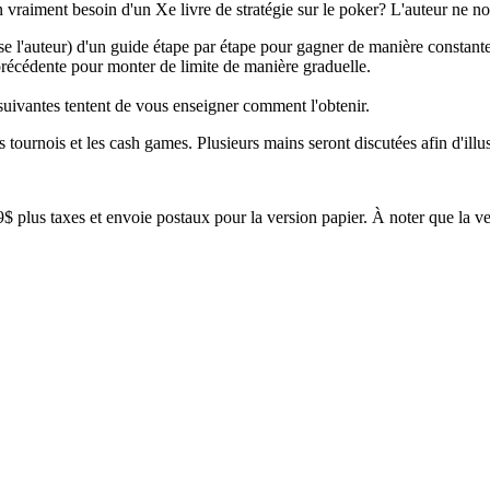
 vraiment besoin d'un Xe livre de stratégie sur le poker? L'auteur ne nou
rase l'auteur) d'un guide étape par étape pour gagner de manière constant
précédente pour monter de limite de manière graduelle.
s suivantes tentent de vous enseigner comment l'obtenir.
 tournois et les cash games. Plusieurs mains seront discutées afin d'illus
9$ plus taxes et envoie postaux pour la version papier. À noter que la 