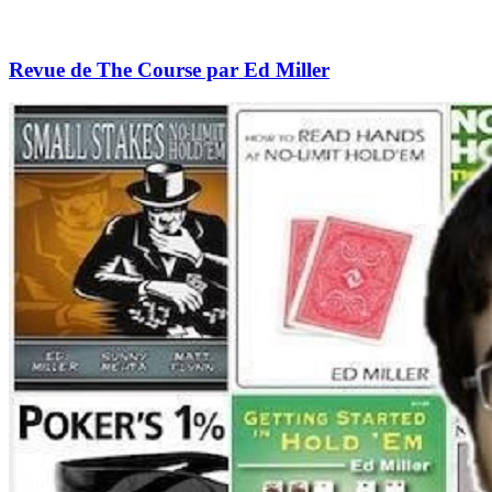
Revue de The Course par Ed Miller