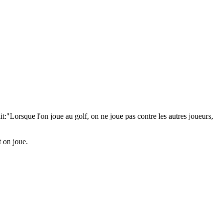
ait:"Lorsque l'on joue au golf, on ne joue pas contre les autres joueurs,
t on joue.