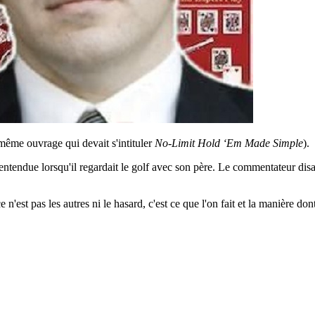
 même ouvrage qui devait s'intituler
No-Limit Hold ‘Em Made Simple
).
 a entendue lorsqu'il regardait le golf avec son père. Le commentateur dis
n'est pas les autres ni le hasard, c'est ce que l'on fait et la manière don