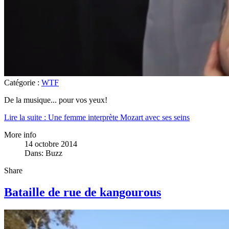
Catégorie :
WTF
De la musique... pour vos yeux!
Lire la suite : Une femme interprète Mozart avec ses seins
More info
14 octobre 2014
Dans:
Buzz
Share
Bataille de rue de kangourous