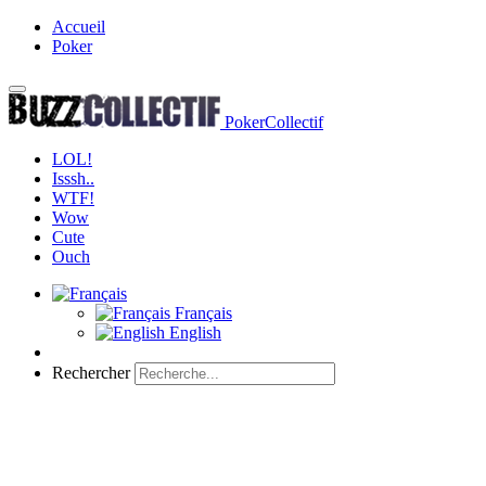
Accueil
Poker
PokerCollectif
LOL!
Isssh..
WTF!
Wow
Cute
Ouch
Français
English
Rechercher