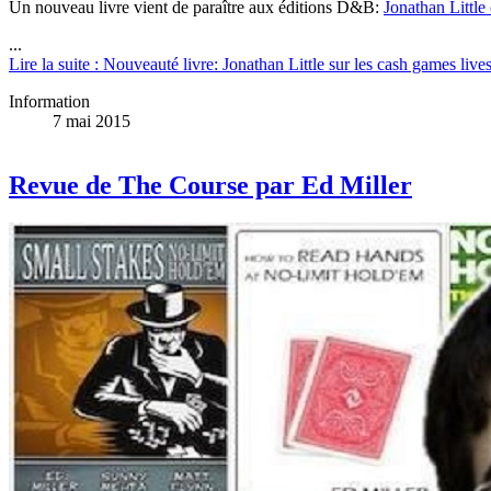
Un nouveau livre vient de paraître aux éditions D&B:
Jonathan Littl
...
Lire la suite : Nouveauté livre: Jonathan Little sur les cash games live
Information
7 mai 2015
Revue de The Course par Ed Miller