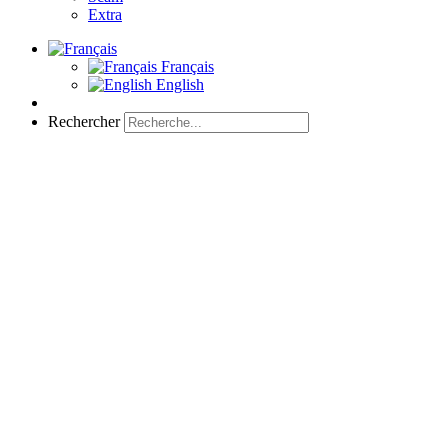
Extra
Français
English
Rechercher