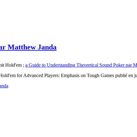
par Matthew Janda
imit Hold'em ;
a Guide to Understanding Theoretical Sound Poker par 
t Hold'em for Advanced Players: Emphasis on Tough Games publié en j
Janda