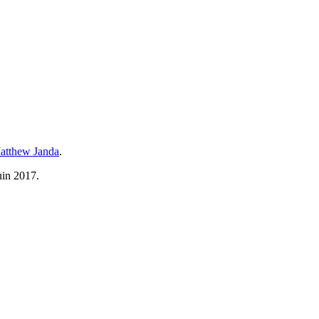
Matthew Janda
.
uin 2017.