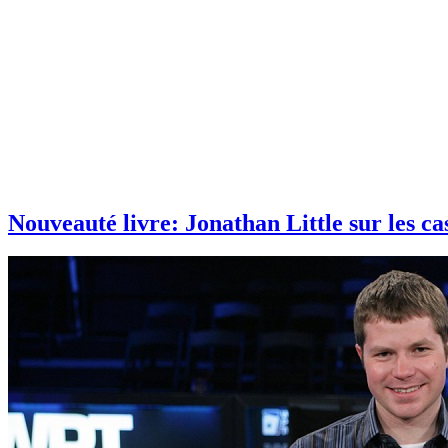
Nouveauté livre: Jonathan Little sur les ca