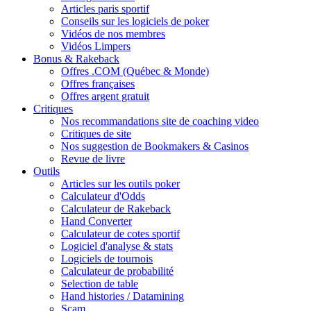
Articles paris sportif
Conseils sur les logiciels de poker
Vidéos de nos membres
Vidéos Limpers
Bonus & Rakeback
Offres .COM (Québec & Monde)
Offres françaises
Offres argent gratuit
Critiques
Nos recommandations site de coaching video
Critiques de site
Nos suggestion de Bookmakers & Casinos
Revue de livre
Outils
Articles sur les outils poker
Calculateur d'Odds
Calculateur de Rakeback
Hand Converter
Calculateur de cotes sportif
Logiciel d'analyse & stats
Logiciels de tournois
Calculateur de probabilité
Selection de table
Hand histories / Datamining
Scam