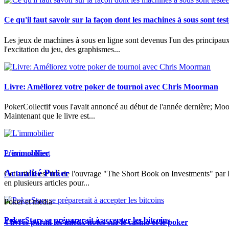
Ce qu'il faut savoir sur la façon dont les machines à sous sont test
Les jeux de machines à sous en ligne sont devenus l'un des principau
l'excitation du jeu, des graphismes...
Livre: Améliorez votre poker de tournoi avec Chris Moorman
PokerCollectif vous l'avait annoncé au début de l'année dernière; Moo
Maintenant que le livre est...
Previous
Next
L'immobilier
Actualité Poker
Cet article est tiré de l'ouvrage "The Short Book on Investments" par
en plusieurs articles pour...
Poker et media
PokerStars se préparerait à accepter les bitcoins
4 livres parmi les mieux notés sur le casino et le poker