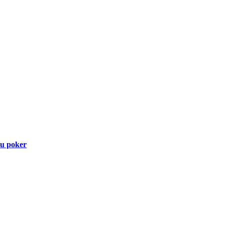
du poker