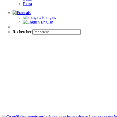
Extra
Français
English
Rechercher