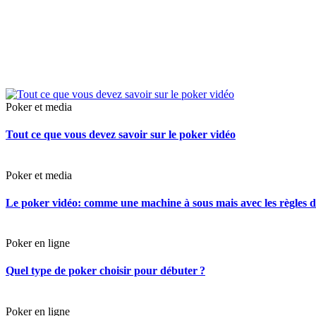
Poker et media
Tout ce que vous devez savoir sur le poker vidéo
Poker et media
Le poker vidéo: comme une machine à sous mais avec les règles 
Poker en ligne
Quel type de poker choisir pour débuter ?
Poker en ligne