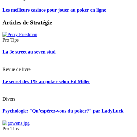
Les meilleurs casinos pour jouer au poker en ligne
Articles de Stratégie
Pro Tips
La 3e street au seven stud
Revue de livre
Le secret des 1% au poker selon Ed Miller
Divers
Psychologie: "Qu’espérez-vous du poker?" par LadyLuck
Pro Tips