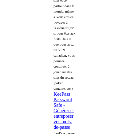
sites et ce,
partout dans le
monde, même
si vous êtes en
voyages à
l'extérieur (ex:
si vous êtes aux
États-Unis et
que vous avez
un VPN
canadien, vous
pourrez
continuer à
jouer sur des
sites du réseau
ipoker,
ongame, etc.)
KeePass
Password
Safe -
Générer et
entreposer
vos mots-
de-passe
KeePass permet