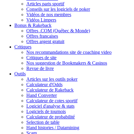
Articles paris sportif
Conseils sur les logiciels de poker
Vidéos de nos membres
Vidéos Limpers
Bonus & Rakeback
Offres .COM (Québec & Monde)
Offres françaises
Offres argent gratuit
Critiques
Nos recommandations site de coaching video
Critiques de site
Nos suggestion de Bookmakers & Casinos
Revue de livre
Outils
Articles sur les outils poker
Calculateur d'Odds
Calculateur de Rakeback
Hand Converter
Calculateur de cotes sportif
Logiciel d'analyse & stats
Logiciels de tournois
Calculateur de probabilité
Selection de table
Hand histories / Datamining
Scam