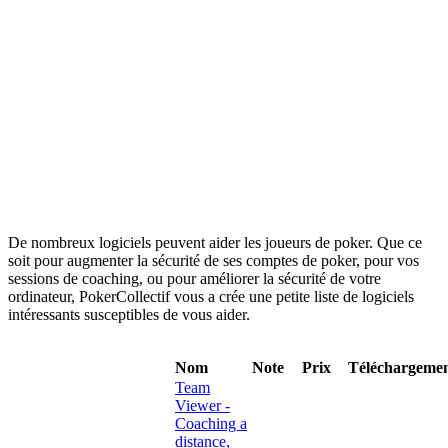
De nombreux logiciels peuvent aider les joueurs de poker. Que ce
soit pour augmenter la sécurité de ses comptes de poker, pour vos
sessions de coaching, ou pour améliorer la sécurité de votre
ordinateur, PokerCollectif vous a crée une petite liste de logiciels
intéressants susceptibles de vous aider.
Nom
Note
Prix
Téléchargeme
Team
Viewer -
Coaching a
distance,