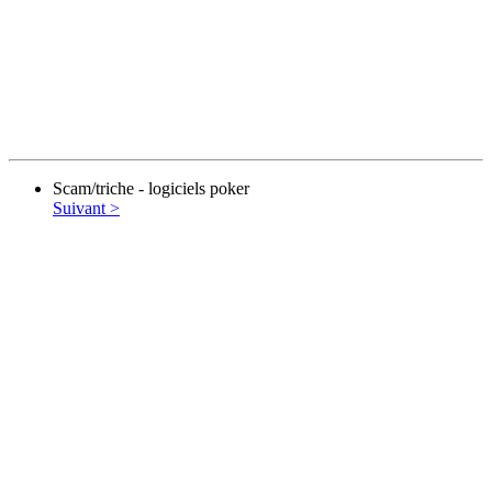
Scam/triche - logiciels poker
Suivant >