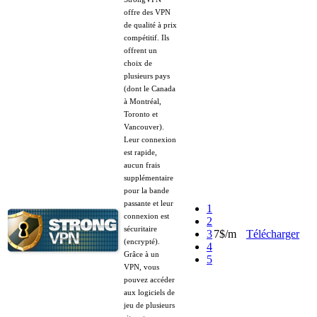
offre des VPN
de qualité à prix
compétitif. Ils
offrent un
choix de
plusieurs pays
(dont le Canada
à Montréal,
Toronto et
Vancouver).
Leur connexion
est rapide,
aucun frais
supplémentaire
pour la bande
passante et leur
1
connexion est
2
sécuritaire
3
7$/m
Télécharger
(encrypté).
4
Grâce à un
5
VPN, vous
pouvez accéder
aux logiciels de
jeu de plusieurs