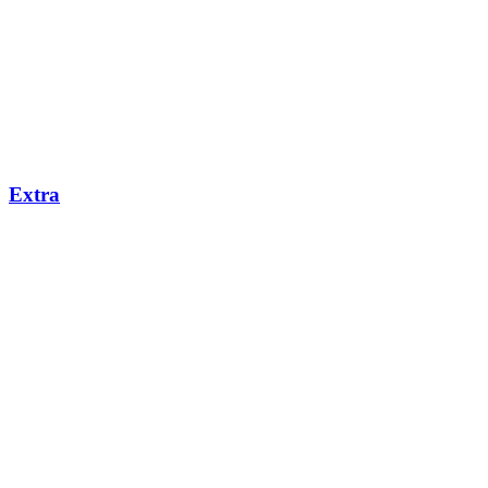
Extra