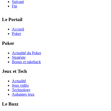
Suivant
Fin
Le Portail
Accueil
Poker
Poker
Actualité du Poker
Stratégie
Bonus et rakeback
Jeux et Tech
Actualité
Jeux vidéo
Technology
Aubaines jeux
Le Buzz