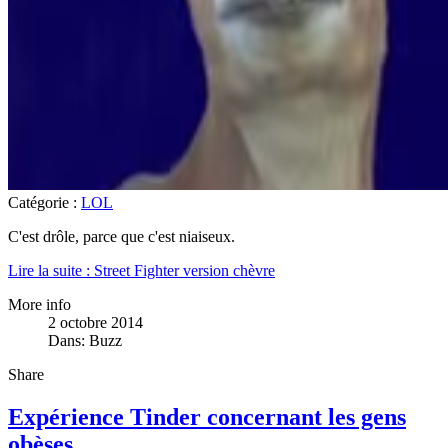
Catégorie :
LOL
C'est drôle, parce que c'est niaiseux.
Lire la suite : Street Fighter version chèvre
More info
2 octobre 2014
Dans:
Buzz
Share
Expérience Tinder concernant les gens
obèses