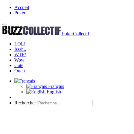
Accueil
Poker
PokerCollectif
LOL!
Isssh..
WTF!
Wow
Cute
Ouch
Français
English
Rechercher