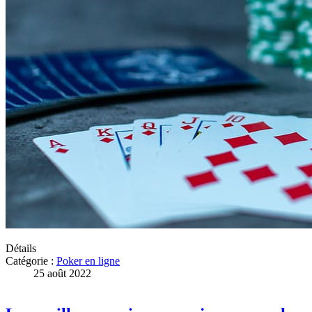
Détails
Catégorie :
Poker en ligne
25 août 2022