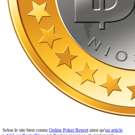
Selon le site bien connu
Online Poker Report
ainsi qu'
un article