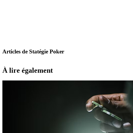
Articles de Statégie Poker
À lire également