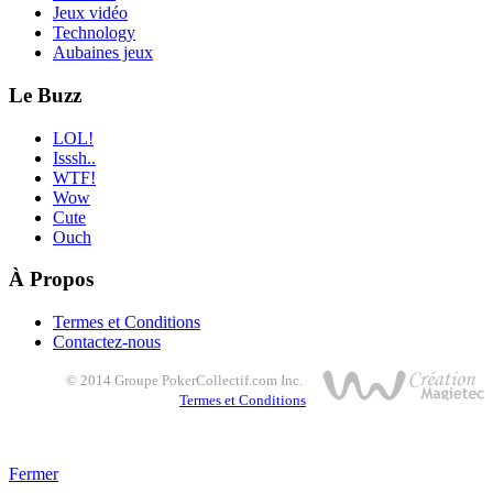
Jeux vidéo
Technology
Aubaines jeux
Le Buzz
LOL!
Isssh..
WTF!
Wow
Cute
Ouch
À Propos
Termes et Conditions
Contactez-nous
© 2014 Groupe PokerCollectif.com Inc.
Termes et Conditions
Fermer