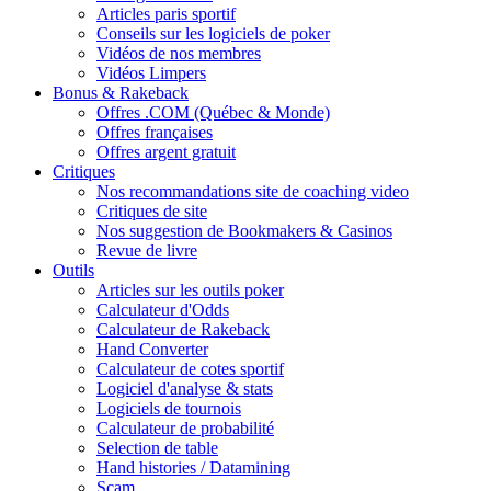
Articles paris sportif
Conseils sur les logiciels de poker
Vidéos de nos membres
Vidéos Limpers
Bonus & Rakeback
Offres .COM (Québec & Monde)
Offres françaises
Offres argent gratuit
Critiques
Nos recommandations site de coaching video
Critiques de site
Nos suggestion de Bookmakers & Casinos
Revue de livre
Outils
Articles sur les outils poker
Calculateur d'Odds
Calculateur de Rakeback
Hand Converter
Calculateur de cotes sportif
Logiciel d'analyse & stats
Logiciels de tournois
Calculateur de probabilité
Selection de table
Hand histories / Datamining
Scam