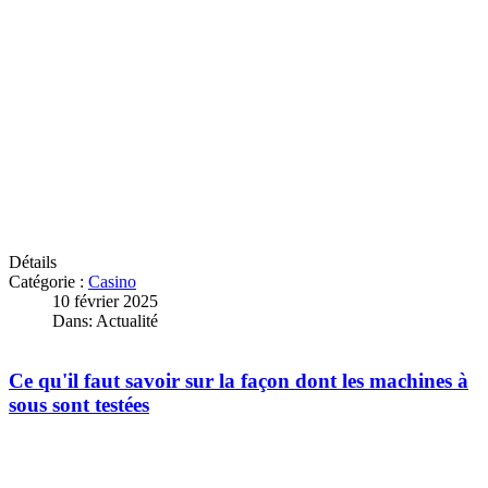
Détails
Catégorie :
Casino
10 février 2025
Dans: Actualité
Ce qu'il faut savoir sur la façon dont les machines à
sous sont testées