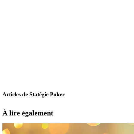
Articles de Statégie Poker
À lire également