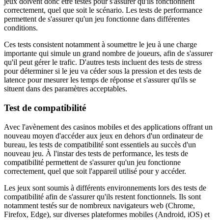
jeux doivent donc être testés pour s'assurer qu'ils fonctionnent
correctement, quel que soit le scénario. Les tests de performance
permettent de s'assurer qu'un jeu fonctionne dans différentes
conditions.
Ces tests consistent notamment à soumettre le jeu à une charge
importante qui simule un grand nombre de joueurs, afin de s'assurer
qu'il peut gérer le trafic. D'autres tests incluent des tests de stress
pour déterminer si le jeu va céder sous la pression et des tests de
latence pour mesurer les temps de réponse et s'assurer qu'ils se
situent dans des paramètres acceptables.
Test de compatibilité
Avec l'avènement des casinos mobiles et des applications offrant un
nouveau moyen d'accéder aux jeux en dehors d'un ordinateur de
bureau, les tests de compatibilité sont essentiels au succès d'un
nouveau jeu. À l'instar des tests de performance, les tests de
compatibilité permettent de s'assurer qu'un jeu fonctionne
correctement, quel que soit l'appareil utilisé pour y accéder.
Les jeux sont soumis à différents environnements lors des tests de
compatibilité afin de s'assurer qu'ils restent fonctionnels. Ils sont
notamment testés sur de nombreux navigateurs web (Chrome,
Firefox, Edge), sur diverses plateformes mobiles (Android, iOS) et