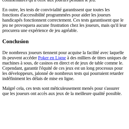
En outre, les tests de convivialité garantissent que toutes les
fonctions d'accessibilité programmées pour aider les joueurs
handicapés fonctionnent correctement. Ces tests garantissent que le
jeu ne provoquera aucune frustration chez les joueurs, mais qu'il leur
procurera une expérience de jeu agréable.
Conclusion
De nombreux joueurs tiennent pour acquise la facilité avec laquelle
ils peuvent accéder
Poker en Ligne
à des milliers de titres uniques de
machines à sous, de casinos en direct et de jeux de table comme le.
Cependant, garantir l'équité de ces jeux est un long processus pour
les développeurs, jalonné de nombreux tests qui pourraient retarder
indéfiniment les délais de mise en ligne.
Malgré cela, ces tests sont méticuleusement menés pour s'assurer
que les joueurs ont accès aux jeux de la meilleure qualité possible.