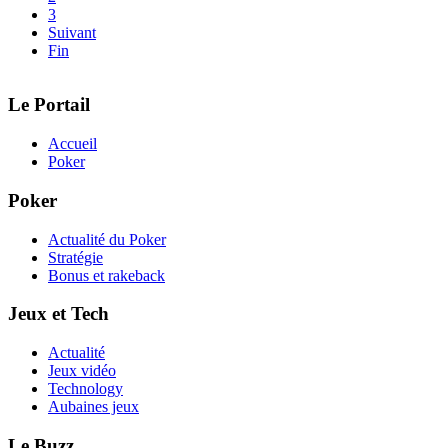
3
Suivant
Fin
Le Portail
Accueil
Poker
Poker
Actualité du Poker
Stratégie
Bonus et rakeback
Jeux et Tech
Actualité
Jeux vidéo
Technology
Aubaines jeux
Le Buzz