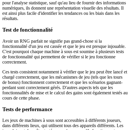
pour l'analyse statistique, sauf qu'au lieu de fournir des informations
numériques, ils donnent une représentation visuelle des résultats. Il
est ainsi plus facile d'identifier les tendances ou les biais dans les
résultats.
Test de fonctionnalité
Avoir un RNG parfait ne signifie pas grand-chose si la
fonctionnalité d'un jeu est cassée et que le jeu est presque injouable.
C'est pourquoi chaque machine à sous est soumise à plusieurs tests
de fonctionnalité qui permettent de vérifier si le jeu fonctionne
correctement.
Ces tests consistent notamment à vérifier que le jeu peut être lancé et
chargé correctement, que les mécanismes de jeu (tels que les tours
de bonus) fonctionnent correctement et que les scénarios gagnant-
perdant sont correctement gérés. D'autres aspects tels que les
fonctionnalités de mise et le calcul des gains sont également testés au
cours de cette phase.
Tests de performance
Les jeux de machines à sous sont accessibles à différents joueurs,
dans différents lieux, qui utilisent tous des appareils différents. Les