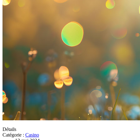
Détails
Catégorie :
Casino