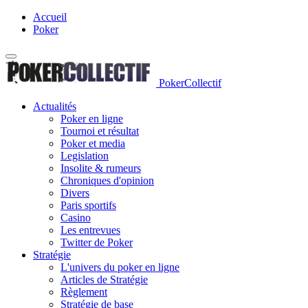
Accueil
Poker
PokerCollectif
Actualités
Poker en ligne
Tournoi et résultat
Poker et media
Legislation
Insolite & rumeurs
Chroniques d'opinion
Divers
Paris sportifs
Casino
Les entrevues
Twitter de Poker
Stratégie
L'univers du poker en ligne
Articles de Stratégie
Règlement
Stratégie de base