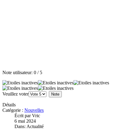
Note utilisateur:
0
/
5
Veuillez voter
Détails
Catégorie :
Nouvelles
Écrit par
Vric
6 mai 2024
Dans: Actualité