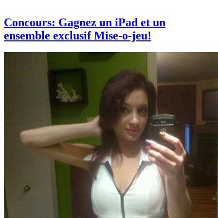
Concours: Gagnez un iPad et un
ensemble exclusif Mise-o-jeu!