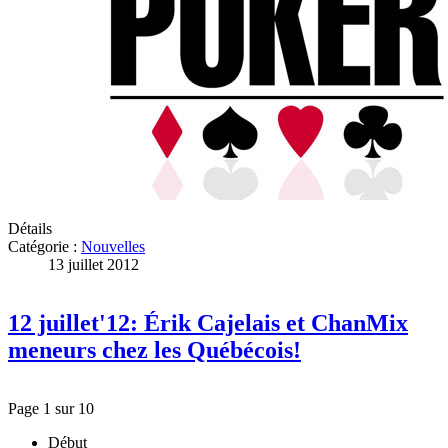
Détails
Catégorie :
Nouvelles
13 juillet 2012
12 juillet'12: Érik Cajelais et ChanMix
meneurs chez les Québécois!
Page 1 sur 10
Début