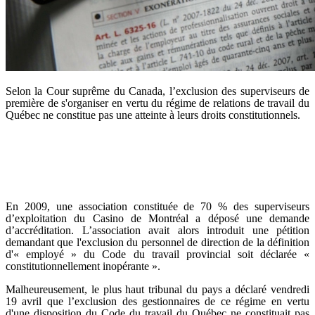
Selon la Cour suprême du Canada, l’exclusion des superviseurs de
première de s'organiser en vertu du régime de relations de travail du
Québec ne constitue pas une atteinte à leurs droits constitutionnels.
En 2009, une association constituée de 70 % des superviseurs
d’exploitation du Casino de Montréal a déposé une demande
d’accréditation. L’association avait alors introduit une pétition
demandant que l'exclusion du personnel de direction de la définition
d'« employé » du Code du travail provincial soit déclarée «
constitutionnellement inopérante ».
Malheureusement, le plus haut tribunal du pays a déclaré vendredi
19 avril que l’exclusion des gestionnaires de ce régime en vertu
d'une disposition du Code du travail du Québec ne constituait pas