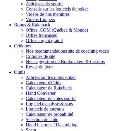
Articles paris sportif
Conseils sur les logiciels de poker
Vidéos de nos membres
Vidéos Limpers
Bonus & Rakeback
Offres .COM (Québec & Monde)
Offres françaises
Offres argent gratuit
Critiques
Nos recommandations site de coaching video
Critiques de site
Nos suggestion de Bookmakers & Casinos
Revue de livre
Outils
Articles sur les outils poker
Calculateur d'Odds
Calculateur de Rakeback
Hand Converter
Calculateur de cotes sportif
Logiciel d'analyse & stats
Logiciels de tournois
Calculateur de probabilité
Selection de table
Hand histories / Datamining
Scam