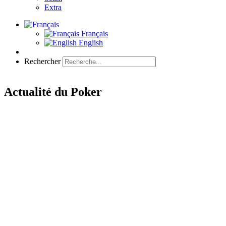
Extra
Français
English
Rechercher
Actualité du Poker