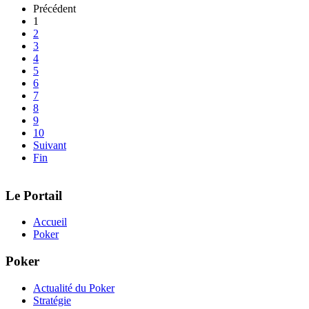
Précédent
1
2
3
4
5
6
7
8
9
10
Suivant
Fin
Le Portail
Accueil
Poker
Poker
Actualité du Poker
Stratégie