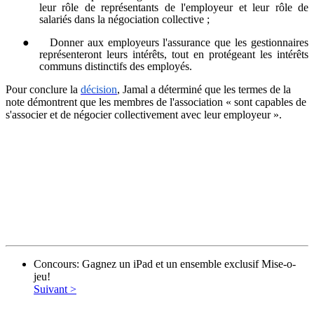
leur rôle de représentants de l'employeur et leur rôle de
salariés dans la négociation collective ;
●
Donner aux employeurs l'assurance que les gestionnaires
représenteront leurs intérêts, tout en protégeant les intérêts
communs distinctifs des employés.
Pour conclure la
décision
, Jamal a déterminé que les termes de la
note démontrent que les membres de l'association « sont capables de
s'associer et de négocier collectivement avec leur employeur ».
Concours: Gagnez un iPad et un ensemble exclusif Mise-o-
jeu!
Suivant >