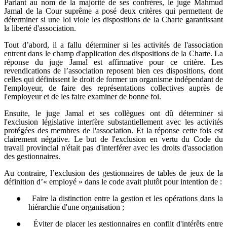
Parlant au nom de la majorité de ses confrères, le juge Mahmud
Jamal de la Cour suprême a posé deux critères qui permettent de
déterminer si une loi viole les dispositions de la Charte garantissant
la liberté d'association.
Tout d’abord, il a fallu déterminer si les activités de l'association
entrent dans le champ d'application des dispositions de la Charte. La
réponse du juge Jamal est affirmative pour ce critère. Les
revendications de l’association reposent bien ces dispositions, dont
celles qui définissent le droit de former un organisme indépendant de
l'employeur, de faire des représentations collectives auprès de
l'employeur et de les faire examiner de bonne foi.
Ensuite, le juge Jamal et ses collègues ont dû déterminer si
l'exclusion législative interfère substantiellement avec les activités
protégées des membres de l'association. Et la réponse cette fois est
clairement négative. Le but de l'exclusion en vertu du Code du
travail provincial n'était pas d'interférer avec les droits d'association
des gestionnaires.
Au contraire, l’exclusion des gestionnaires de tables de jeux de la
définition d’« employé » dans le code avait plutôt pour intention de :
●
Faire la distinction entre la gestion et les opérations dans la
hiérarchie d'une organisation ;
●
Éviter de placer les gestionnaires en conflit d'intérêts entre