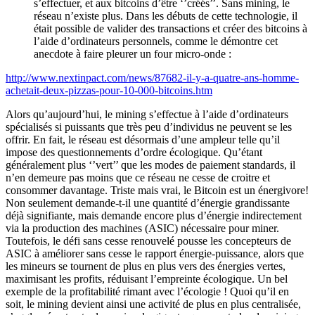
s’effectuer, et aux bitcoins d’être ‘’créés’’. Sans mining, le
réseau n’existe plus. Dans les débuts de cette technologie, il
était possible de valider des transactions et créer des bitcoins à
l’aide d’ordinateurs personnels, comme le démontre cet
anecdote à faire pleurer un four micro-onde :
http://www.nextinpact.com/news/87682-il-y-a-quatre-ans-homme-
achetait-deux-pizzas-pour-10-000-bitcoins.htm
Alors qu’aujourd’hui, le mining s’effectue à l’aide d’ordinateurs
spécialisés si puissants que très peu d’individus ne peuvent se les
offrir. En fait, le réseau est désormais d’une ampleur telle qu’il
impose des questionnements d’ordre écologique. Qu’étant
généralement plus ‘’vert’’ que les modes de paiement standards, il
n’en demeure pas moins que ce réseau ne cesse de croitre et
consommer davantage. Triste mais vrai, le Bitcoin est un énergivore!
Non seulement demande-t-il une quantité d’énergie grandissante
déjà signifiante, mais demande encore plus d’énergie indirectement
via la production des machines (ASIC) nécessaire pour miner.
Toutefois, le défi sans cesse renouvelé pousse les concepteurs de
ASIC à améliorer sans cesse le rapport énergie-puissance, alors que
les mineurs se tournent de plus en plus vers des énergies vertes,
maximisant les profits, réduisant l’empreinte écologique. Un bel
exemple de la profitabilité rimant avec l’écologie ! Quoi qu’il en
soit, le mining devient ainsi une activité de plus en plus centralisée,