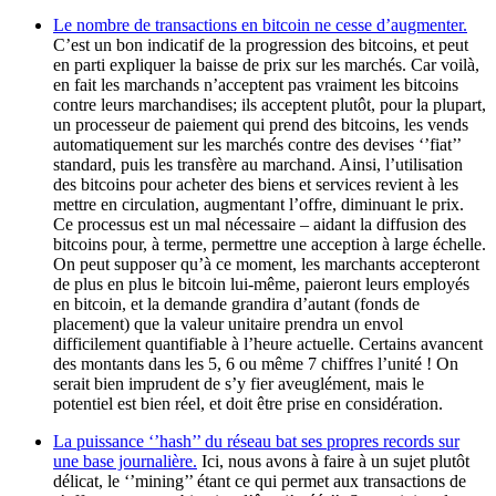
Le nombre de transactions en bitcoin ne cesse d’augmenter.
C’est un bon indicatif de la progression des bitcoins, et peut
en parti expliquer la baisse de prix sur les marchés. Car voilà,
en fait les marchands n’acceptent pas vraiment les bitcoins
contre leurs marchandises; ils acceptent plutôt, pour la plupart,
un processeur de paiement qui prend des bitcoins, les vends
automatiquement sur les marchés contre des devises ‘’fiat’’
standard, puis les transfère au marchand. Ainsi, l’utilisation
des bitcoins pour acheter des biens et services revient à les
mettre en circulation, augmentant l’offre, diminuant le prix.
Ce processus est un mal nécessaire – aidant la diffusion des
bitcoins pour, à terme, permettre une acception à large échelle.
On peut supposer qu’à ce moment, les marchants accepteront
de plus en plus le bitcoin lui-même, paieront leurs employés
en bitcoin, et la demande grandira d’autant (fonds de
placement) que la valeur unitaire prendra un envol
difficilement quantifiable à l’heure actuelle. Certains avancent
des montants dans les 5, 6 ou même 7 chiffres l’unité ! On
serait bien imprudent de s’y fier aveuglément, mais le
potentiel est bien réel, et doit être prise en considération.
La puissance ‘’hash’’ du réseau bat ses propres records sur
une base journalière
.
Ici, nous avons à faire à un sujet plutôt
délicat, le ‘’mining’’ étant ce qui permet aux transactions de