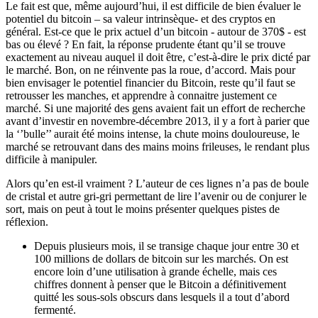
Le fait est que, même aujourd’hui, il est difficile de bien évaluer le
potentiel du bitcoin – sa valeur intrinsèque- et des cryptos en
général. Est-ce que le prix actuel d’un bitcoin - autour de 370$ - est
bas ou élevé ? En fait, la réponse prudente étant qu’il se trouve
exactement au niveau auquel il doit être, c’est-à-dire le prix dicté par
le marché. Bon, on ne réinvente pas la roue, d’accord. Mais pour
bien envisager le potentiel financier du Bitcoin, reste qu’il faut se
retrousser les manches, et apprendre à connaitre justement ce
marché. Si une majorité des gens avaient fait un effort de recherche
avant d’investir en novembre-décembre 2013, il y a fort à parier que
la ‘’bulle’’ aurait été moins intense, la chute moins douloureuse, le
marché se retrouvant dans des mains moins frileuses, le rendant plus
difficile à manipuler.
Alors qu’en est-il vraiment ? L’auteur de ces lignes n’a pas de boule
de cristal et autre gri-gri permettant de lire l’avenir ou de conjurer le
sort, mais on peut à tout le moins présenter quelques pistes de
réflexion.
Depuis plusieurs mois, il se transige chaque jour entre 30 et
100 millions de dollars de bitcoin sur les marchés. On est
encore loin d’une utilisation à grande échelle, mais ces
chiffres donnent à penser que le Bitcoin a définitivement
quitté les sous-sols obscurs dans lesquels il a tout d’abord
fermenté.