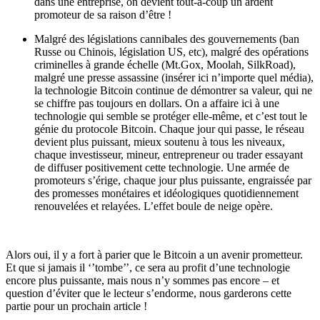
dans une entreprise, on devient tout-à-coup un ardent
promoteur de sa raison d’être !
Malgré des législations cannibales des gouvernements (ban
Russe ou Chinois, législation US, etc), malgré des opérations
criminelles à grande échelle (Mt.Gox, Moolah, SilkRoad),
malgré une presse assassine (insérer ici n’importe quel média),
la technologie Bitcoin continue de démontrer sa valeur, qui ne
se chiffre pas toujours en dollars. On a affaire ici à une
technologie qui semble se protéger elle-même, et c’est tout le
génie du protocole Bitcoin. Chaque jour qui passe, le réseau
devient plus puissant, mieux soutenu à tous les niveaux,
chaque investisseur, mineur, entrepreneur ou trader essayant
de diffuser positivement cette technologie. Une armée de
promoteurs s’érige, chaque jour plus puissante, engraissée par
des promesses monétaires et idéologiques quotidiennement
renouvelées et relayées. L’effet boule de neige opère.
Alors oui, il y a fort à parier que le Bitcoin a un avenir prometteur.
Et que si jamais il ‘’tombe’’, ce sera au profit d’une technologie
encore plus puissante, mais nous n’y sommes pas encore – et
question d’éviter que le lecteur s’endorme, nous garderons cette
partie pour un prochain article !