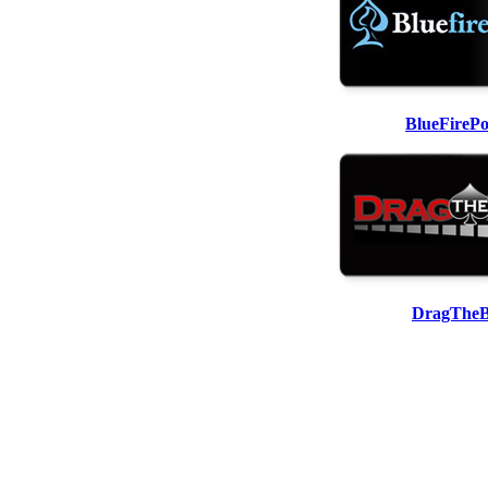
BlueFireP
DragThe