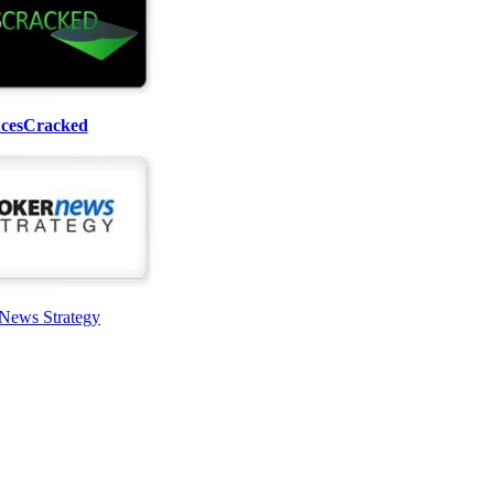
cesCracked
News Strategy