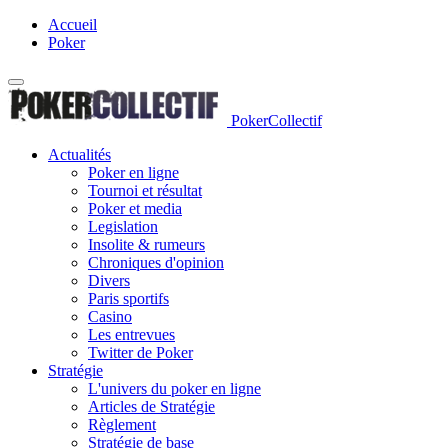
Accueil
Poker
PokerCollectif
Actualités
Poker en ligne
Tournoi et résultat
Poker et media
Legislation
Insolite & rumeurs
Chroniques d'opinion
Divers
Paris sportifs
Casino
Les entrevues
Twitter de Poker
Stratégie
L'univers du poker en ligne
Articles de Stratégie
Règlement
Stratégie de base