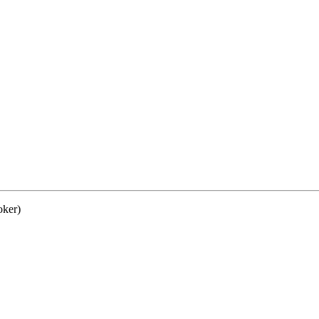
oker)