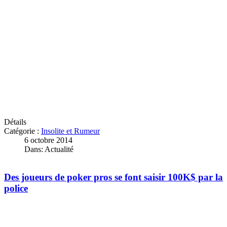
Détails
Catégorie :
Insolite et Rumeur
6 octobre 2014
Dans: Actualité
Des joueurs de poker pros se font saisir 100K$ par la
police