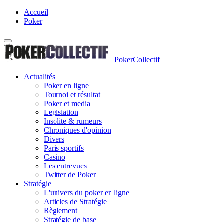
Accueil
Poker
PokerCollectif
Actualités
Poker en ligne
Tournoi et résultat
Poker et media
Legislation
Insolite & rumeurs
Chroniques d'opinion
Divers
Paris sportifs
Casino
Les entrevues
Twitter de Poker
Stratégie
L'univers du poker en ligne
Articles de Stratégie
Règlement
Stratégie de base