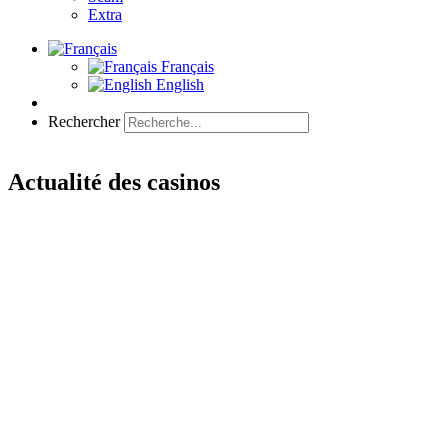
Extra
Français
English
Rechercher
Actualité des casinos