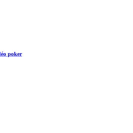
idéo poker