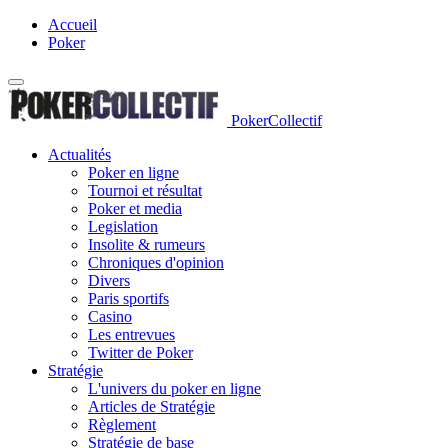
Accueil
Poker
PokerCollectif
Actualités
Poker en ligne
Tournoi et résultat
Poker et media
Legislation
Insolite & rumeurs
Chroniques d'opinion
Divers
Paris sportifs
Casino
Les entrevues
Twitter de Poker
Stratégie
L'univers du poker en ligne
Articles de Stratégie
Règlement
Stratégie de base