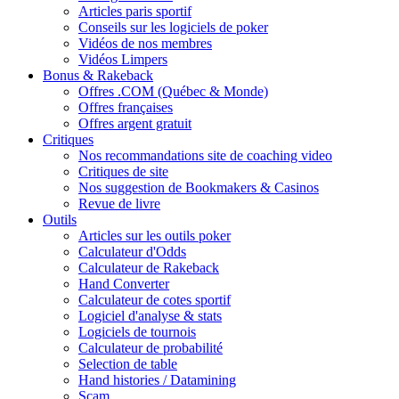
Articles paris sportif
Conseils sur les logiciels de poker
Vidéos de nos membres
Vidéos Limpers
Bonus & Rakeback
Offres .COM (Québec & Monde)
Offres françaises
Offres argent gratuit
Critiques
Nos recommandations site de coaching video
Critiques de site
Nos suggestion de Bookmakers & Casinos
Revue de livre
Outils
Articles sur les outils poker
Calculateur d'Odds
Calculateur de Rakeback
Hand Converter
Calculateur de cotes sportif
Logiciel d'analyse & stats
Logiciels de tournois
Calculateur de probabilité
Selection de table
Hand histories / Datamining
Scam