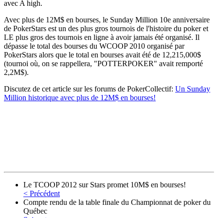
avec A high.
Avec plus de 12M$ en bourses, le Sunday Million 10e anniversaire
de PokerStars est un des plus gros tournois de l'histoire du poker et
LE plus gros des tournois en ligne à avoir jamais été organisé. Il
dépasse le total des bourses du WCOOP 2010 organisé par
PokerStars alors que le total en bourses avait été de 12,215,000$
(tournoi où, on se rappellera, "POTTERPOKER" avait remporté
2,2M$).
Discutez de cet article sur les forums de PokerCollectif:
Un Sunday
Million historique avec plus de 12M$ en bourses!
Le TCOOP 2012 sur Stars promet 10M$ en bourses!
< Précédent
Compte rendu de la table finale du Championnat de poker du
Québec