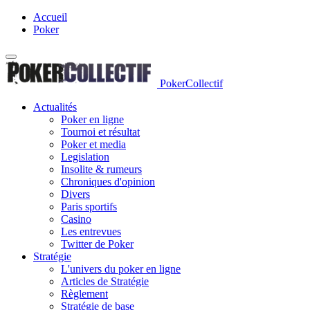
Accueil
Poker
PokerCollectif
Actualités
Poker en ligne
Tournoi et résultat
Poker et media
Legislation
Insolite & rumeurs
Chroniques d'opinion
Divers
Paris sportifs
Casino
Les entrevues
Twitter de Poker
Stratégie
L'univers du poker en ligne
Articles de Stratégie
Règlement
Stratégie de base