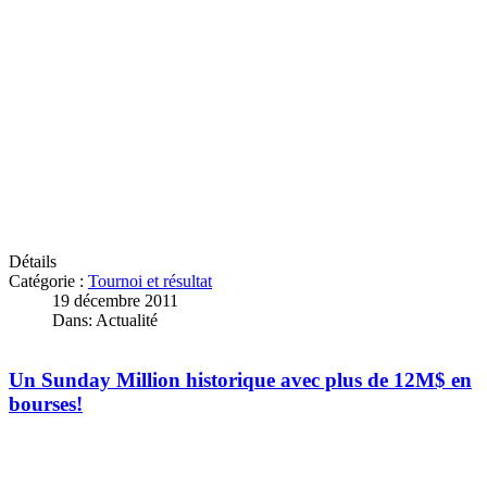
Détails
Catégorie :
Tournoi et résultat
19 décembre 2011
Dans: Actualité
Un Sunday Million historique avec plus de 12M$ en
bourses!