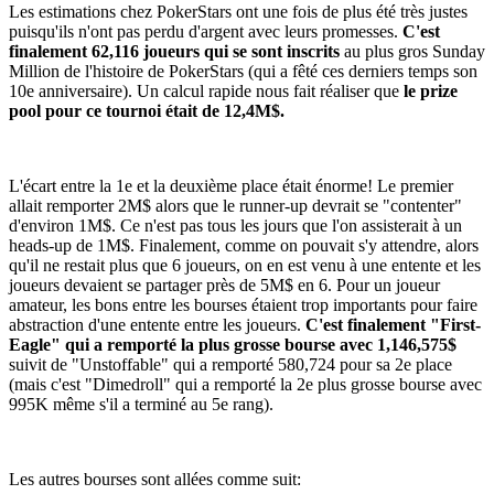
Les estimations chez PokerStars ont une fois de plus été très justes
puisqu'ils n'ont pas perdu d'argent avec leurs promesses.
C'est
finalement 62,116 joueurs qui se sont inscrits
au plus gros Sunday
Million de l'histoire de PokerStars (qui a fêté ces derniers temps son
10e anniversaire). Un calcul rapide nous fait réaliser que
le prize
pool pour ce tournoi était de 12,4M$.
L'écart entre la 1e et la deuxième place était énorme! Le premier
allait remporter 2M$ alors que le runner-up devrait se "contenter"
d'environ 1M$. Ce n'est pas tous les jours que l'on assisterait à un
heads-up de 1M$. Finalement, comme on pouvait s'y attendre, alors
qu'il ne restait plus que 6 joueurs, on en est venu à une entente et les
joueurs devaient se partager près de 5M$ en 6. Pour un joueur
amateur, les bons entre les bourses étaient trop importants pour faire
abstraction d'une entente entre les joueurs.
C'est finalement "First-
Eagle" qui a remporté la plus grosse bourse avec 1,146,575$
suivit de "Unstoffable" qui a remporté 580,724 pour sa 2e place
(mais c'est "Dimedroll" qui a remporté la 2e plus grosse bourse avec
995K même s'il a terminé au 5e rang).
Les autres bourses sont allées comme suit: