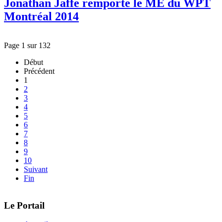
Jonathan Jaffe remporte le ME du WPT
Montréal 2014
Page 1 sur 132
Début
Précédent
1
2
3
4
5
6
7
8
9
10
Suivant
Fin
Le Portail