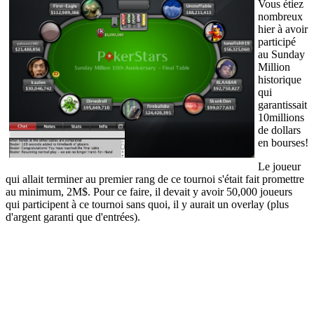
Vous étiez
nombreux
hier à avoir
participé
au Sunday
Million
historique
qui
garantissait
10millions
de dollars
en bourses!
Le joueur
qui allait terminer au premier rang de ce tournoi s'était fait promettre
au minimum, 2M$. Pour ce faire, il devait y avoir 50,000 joueurs
qui participent à ce tournoi sans quoi, il y aurait un overlay (plus
d'argent garanti que d'entrées).