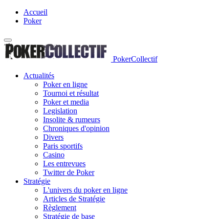
Accueil
Poker
PokerCollectif
Actualités
Poker en ligne
Tournoi et résultat
Poker et media
Legislation
Insolite & rumeurs
Chroniques d'opinion
Divers
Paris sportifs
Casino
Les entrevues
Twitter de Poker
Stratégie
L'univers du poker en ligne
Articles de Stratégie
Règlement
Stratégie de base