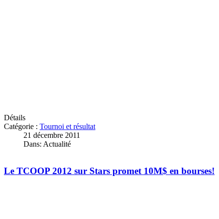
Détails
Catégorie :
Tournoi et résultat
21 décembre 2011
Dans: Actualité
Le TCOOP 2012 sur Stars promet 10M$ en bourses!