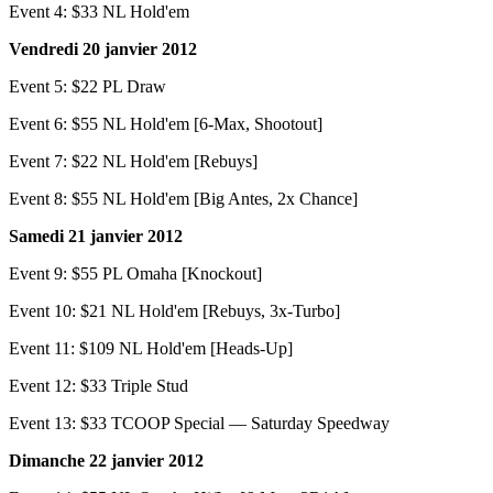
Event 4: $33 NL Hold'em
Vendredi 20 janvier 2012
Event 5: $22 PL Draw
Event 6: $55 NL Hold'em [6-Max, Shootout]
Event 7: $22 NL Hold'em [Rebuys]
Event 8: $55 NL Hold'em [Big Antes, 2x Chance]
Samedi 21 janvier 2012
Event 9: $55 PL Omaha [Knockout]
Event 10: $21 NL Hold'em [Rebuys, 3x-Turbo]
Event 11: $109 NL Hold'em [Heads-Up]
Event 12: $33 Triple Stud
Event 13: $33 TCOOP Special — Saturday Speedway
Dimanche 22 janvier 2012