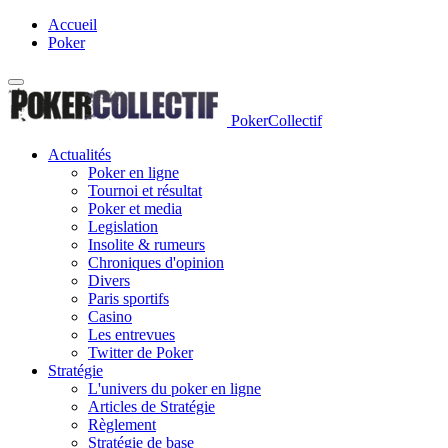
Accueil
Poker
PokerCollectif
Actualités
Poker en ligne
Tournoi et résultat
Poker et media
Legislation
Insolite & rumeurs
Chroniques d'opinion
Divers
Paris sportifs
Casino
Les entrevues
Twitter de Poker
Stratégie
L'univers du poker en ligne
Articles de Stratégie
Règlement
Stratégie de base