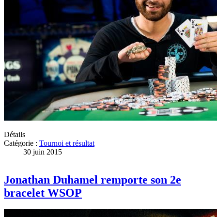
Détails
Catégorie :
Tournoi et résultat
30 juin 2015
Jonathan Duhamel remporte son 2e
bracelet WSOP