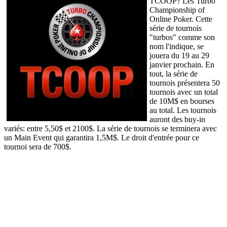
TCOOP? Les Turbo
Championship of
Online Poker. Cette
série de tournois
"turbos" comme son
nom l'indique, se
jouera du 19 au 29
janvier prochain. En
tout, la série de
tournois présentera 50
tournois avec un total
de 10M$ en bourses
au total. Les tournois
auront des buy-in
variés: entre 5,50$ et 2100$. La série de tournois se terminera avec
un Main Event qui garantira 1,5M$. Le droit d'entrée pour ce
tournoi sera de 700$.