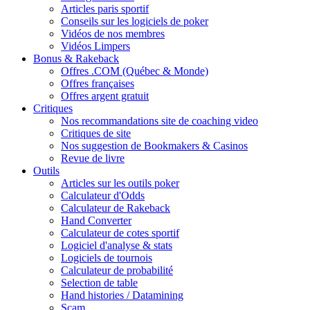
Articles paris sportif
Conseils sur les logiciels de poker
Vidéos de nos membres
Vidéos Limpers
Bonus & Rakeback
Offres .COM (Québec & Monde)
Offres françaises
Offres argent gratuit
Critiques
Nos recommandations site de coaching video
Critiques de site
Nos suggestion de Bookmakers & Casinos
Revue de livre
Outils
Articles sur les outils poker
Calculateur d'Odds
Calculateur de Rakeback
Hand Converter
Calculateur de cotes sportif
Logiciel d'analyse & stats
Logiciels de tournois
Calculateur de probabilité
Selection de table
Hand histories / Datamining
Scam