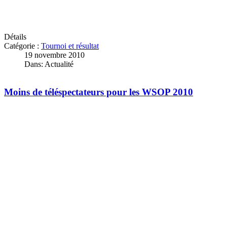
Détails
Catégorie :
Tournoi et résultat
19 novembre 2010
Dans: Actualité
Moins de téléspectateurs pour les WSOP 2010