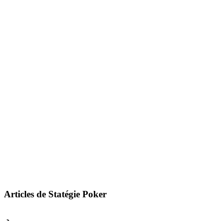
Articles de Statégie Poker