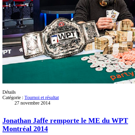
Détails
Catégorie :
Tournoi et résultat
27 novembre 2014
Jonathan Jaffe remporte le ME du WPT
Montréal 2014