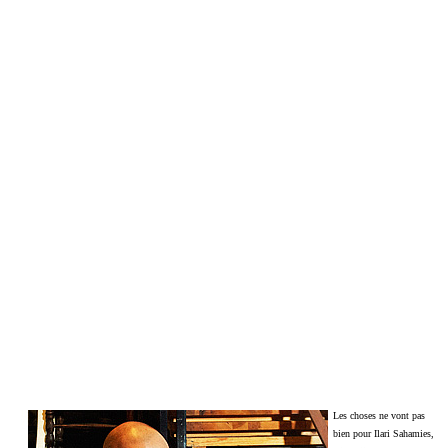
Les choses ne vont pas
bien pour Ilari Sahamies,