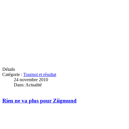
Détails
Catégorie :
Tournoi et résultat
24 novembre 2010
Dans: Actualité
Rien ne va plus pour Ziigmund