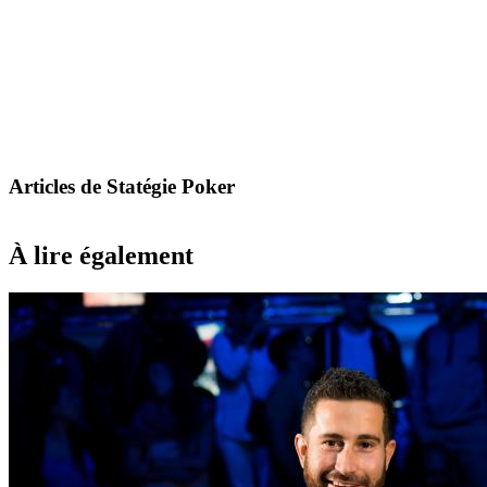
Articles de Statégie Poker
À lire également