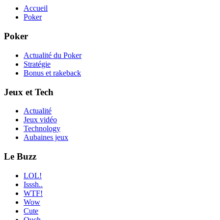
Accueil
Poker
Poker
Actualité du Poker
Stratégie
Bonus et rakeback
Jeux et Tech
Actualité
Jeux vidéo
Technology
Aubaines jeux
Le Buzz
LOL!
Isssh..
WTF!
Wow
Cute
Ouch