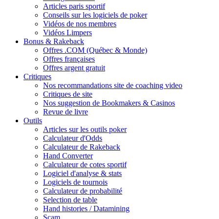
Articles paris sportif
Conseils sur les logiciels de poker
Vidéos de nos membres
Vidéos Limpers
Bonus & Rakeback
Offres .COM (Québec & Monde)
Offres françaises
Offres argent gratuit
Critiques
Nos recommandations site de coaching video
Critiques de site
Nos suggestion de Bookmakers & Casinos
Revue de livre
Outils
Articles sur les outils poker
Calculateur d'Odds
Calculateur de Rakeback
Hand Converter
Calculateur de cotes sportif
Logiciel d'analyse & stats
Logiciels de tournois
Calculateur de probabilité
Selection de table
Hand histories / Datamining
Scam