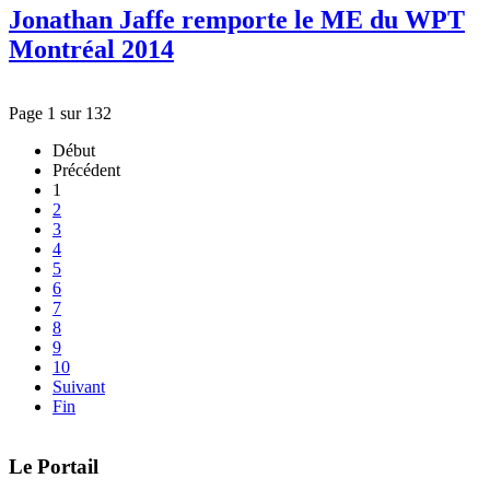
Jonathan Jaffe remporte le ME du WPT
Montréal 2014
Page 1 sur 132
Début
Précédent
1
2
3
4
5
6
7
8
9
10
Suivant
Fin
Le Portail