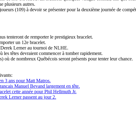
 plusieurs autres.
 joueurs (109) à devoir se présenter pour la deuxième journée de compé
 tenteront de remporter le prestigieux bracelet.
mporter un 12e bracelet.
t Derek Lerner au tournoi de NLHE.
ù les têtes devraient commencer à tomber rapidement.
s) où de nombreux Québécois seront présents pour tenter leur chance.
ivants:
n 3 ans pour Matt Matros.
ançais Manuel Bevand largement en tête.
let cette année pour Phil Hellmuth Jr.
ek Lerner passent au jour 2.