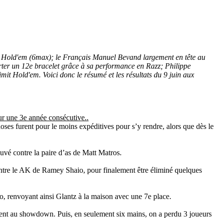
 Hold'em (6max); le Français Manuel Bevand largement en tête au
er un 12e bracelet grâce à sa performance en Razz; Philippe
it Hold'em. Voici donc le résumé et les résultats du 9 juin aux
r une 3e année consécutive..
choses furent pour le moins expéditives pour s’y rendre, alors que dès le
rouvé contre la paire d’as de Matt Matros.
ontre le AK de Ramey Shaio, pour finalement être éliminé quelques
o, renvoyant ainsi Glantz à la maison avec une 7e place.
aient au showdown. Puis, en seulement six mains, on a perdu 3 joueurs