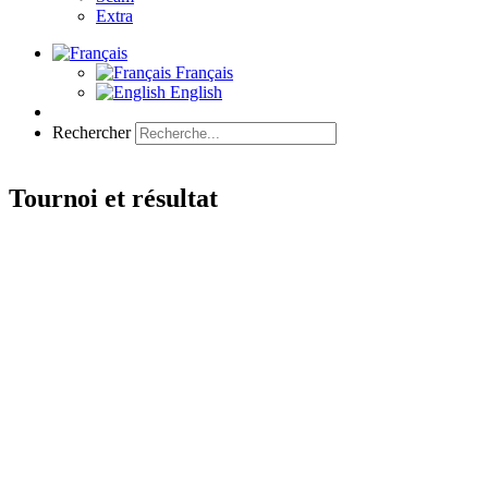
Extra
Français
English
Rechercher
Tournoi et résultat