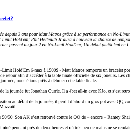
celet?
ée depuis 3 ans pour Matt Matros grâce à sa performance en No-Limit
Limit Hold'em; Phil Hellmuth Jr aura à nouveau la chance de remport
ner passent au jour 2 en No-Limit Hold'em; Un début plutôt lent en Lim
Limit Hold'Em 6-max à 1500$ - Matt Matros remporte un bracelet pou
de retour afin d’accéder à la table finale officielle de six joueurs. Les 
journée, nous étions prêts à débuter cette table finale.
e la journée fut Jonathan Currle. Il a 4bet all-in avec KJo, et s’est ret
ition au début de la journée, il perdit d’abord un gros pot avec QQ c
Muzzatti.
on de 50/50. Son AK s’est retrouvé contre le QQ de – encore – Ramey Shai
éliminé pendant près de deux heures et où très peu de mains ne se rend