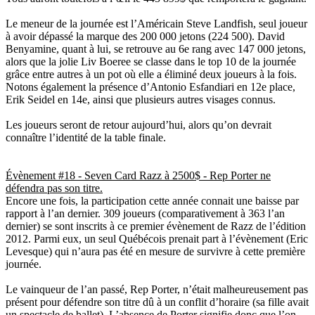
Le meneur de la journée est l’Américain Steve Landfish, seul joueur
à avoir dépassé la marque des 200 000 jetons (224 500). David
Benyamine, quant à lui, se retrouve au 6e rang avec 147 000 jetons,
alors que la jolie Liv Boeree se classe dans le top 10 de la journée
grâce entre autres à un pot où elle a éliminé deux joueurs à la fois.
Notons également la présence d’Antonio Esfandiari en 12e place,
Erik Seidel en 14e, ainsi que plusieurs autres visages connus.
Les joueurs seront de retour aujourd’hui, alors qu’on devrait
connaître l’identité de la table finale.
Évènement #18 - Seven Card Razz à 2500$ - Rep Porter ne
défendra pas son titre.
Encore une fois, la participation cette année connait une baisse par
rapport à l’an dernier. 309 joueurs (comparativement à 363 l’an
dernier) se sont inscrits à ce premier évènement de Razz de l’édition
2012. Parmi eux, un seul Québécois prenait part à l’évènement (Eric
Levesque) qui n’aura pas été en mesure de survivre à cette première
journée.
Le vainqueur de l’an passé, Rep Porter, n’était malheureusement pas
présent pour défendre son titre dû à un conflit d’horaire (sa fille avait
un spectacle de ballet). L’absence de Porter signifie donc que l’on