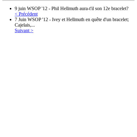
9 juin WSOP '12 - Phil Hellmuth aura-t'il son 12e bracelet?
< Précédent
7 Juin WSOP '12 - Ivey et Hellmuth en quête d'un bracelet;
Cajelais,...
Suivant >