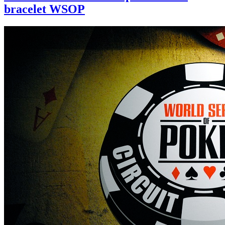
bracelet WSOP