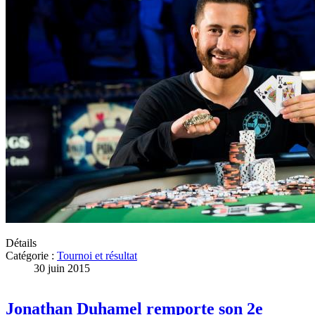
Détails
Catégorie :
Tournoi et résultat
30 juin 2015
Jonathan Duhamel remporte son 2e