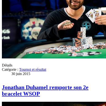
Détails
Catégorie :
Tournoi et résultat
30 juin 2015
Jonathan Duhamel remporte son 2e
bracelet WSOP