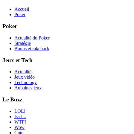
Accueil
Poker
Poker
Actualité du Poker
Stratégie
Bonus et rakeback
Jeux et Tech
Actualité
Jeux vidéo
Technology
Aubaines jeux
Le Buzz
LOL!
Isssh..
WTF!
Wow
Cute