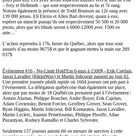
– Ivey et Hellmuth – qui sont respectivement au 6e et 7e rang.
Notons également la présence de Todd Brunson au 12e rang avec
139 000 jetons. Eli Elezra et Allen Bari devront, quant à eux,
espérer un miracle puisqu’ils ont respectivement 50 500 et 20 000
jetons, alors que les blinds seront à 6000-12000 avec 1500 en
ante…`
L’action reprendra à 17h, heure du Québec, alors que tous sont
assurés d’au moins 9675$ et que le gagnant mettra la main sur 269
037$
Évènement #16 - No-Limit Hold'Em 6-max à 1500$ - Erik Cajelais,
Jason Lavallee (BikiniWax) et Martin Jolicoeur passent au jour #2.
Une première journée plutôt rapide où 1604 joueurs ont pris part à
l’évènement. La délégation québécoise était également sur place,
alors que pas moins de 18 Québécois prenaient part à l’évènement :
Armen Afarian, Philippe Boucher, Andre Boyer, Erik Cajelais,
Adam Coviensky, Benoit Forcier, Geoffrey Grover, Sean Grover,
Ryan Higgins, Martin Jolicoeur, Bill Kontaratos, Jason Lavallee,
Martin Leclerc, Ioannis Pentefountas, Philippe Plouffe, Allan
Puzantyan, Rodney Ramalho et Charles Sylvestre.
Seulement 137 joueurs auront été en mesure de survivre à cette