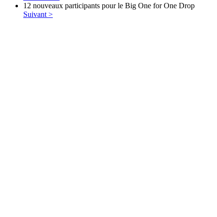
12 nouveaux participants pour le Big One for One Drop
Suivant >