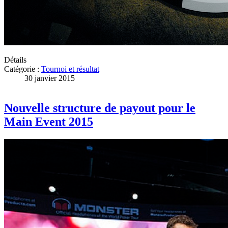
Détails
Catégorie :
Tournoi et résultat
30 janvier 2015
Nouvelle structure de payout pour le
Main Event 2015