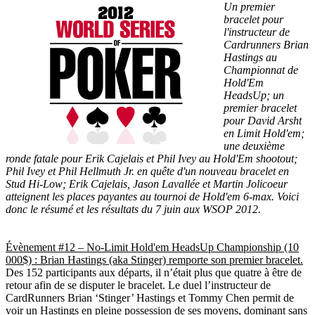
Un premier
bracelet pour
l'instructeur de
Cardrunners Brian
Hastings au
Championnat de
Hold'Em
HeadsUp; un
premier bracelet
pour David Arsht
en Limit Hold'em;
une deuxième
ronde fatale pour Erik Cajelais et Phil Ivey au Hold'Em shootout;
Phil Ivey et Phil Hellmuth Jr. en quête d'un nouveau bracelet en
Stud Hi-Low; Erik Cajelais, Jason Lavallée et Martin Jolicoeur
atteignent les places payantes au tournoi de Hold'em 6-max. Voici
donc le résumé et les résultats du 7 juin aux WSOP 2012.
Évènement #12 – No-Limit Hold'em HeadsUp Championship (10
000$) : Brian Hastings (aka Stinger) remporte son premier bracelet.
Des 152 participants aux départs, il n’était plus que quatre à être de
retour afin de se disputer le bracelet. Le duel l’instructeur de
CardRunners Brian ‘Stinger’ Hastings et Tommy Chen permit de
voir un Hastings en pleine possession de ses moyens, dominant sans