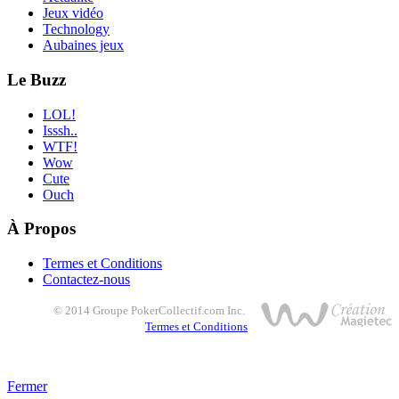
Jeux vidéo
Technology
Aubaines jeux
Le Buzz
LOL!
Isssh..
WTF!
Wow
Cute
Ouch
À Propos
Termes et Conditions
Contactez-nous
© 2014 Groupe PokerCollectif.com Inc.
Termes et Conditions
Fermer