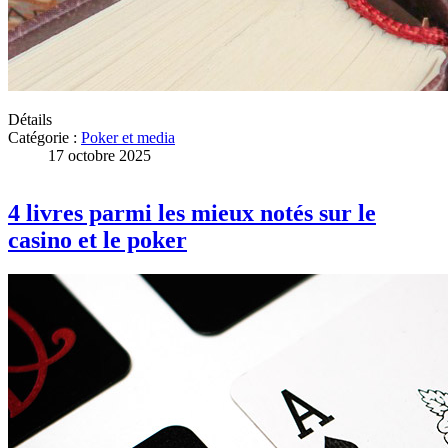
Détails
Catégorie :
Poker et media
17 octobre 2025
4 livres parmi les mieux notés sur le
casino et le poker