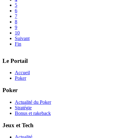
5
6
7
8
9
10
Suivant
Fin
Le Portail
Accueil
Poker
Poker
Actualité du Poker
Stratégie
Bonus et rakeback
Jeux et Tech
Actualité