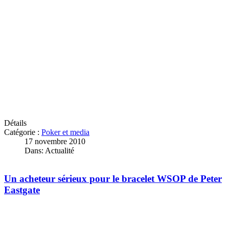
Détails
Catégorie :
Poker et media
17 novembre 2010
Dans: Actualité
Un acheteur sérieux pour le bracelet WSOP de Peter
Eastgate