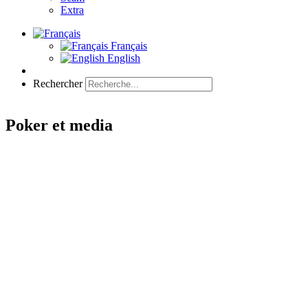
Extra
Français
English
Rechercher
Poker et media