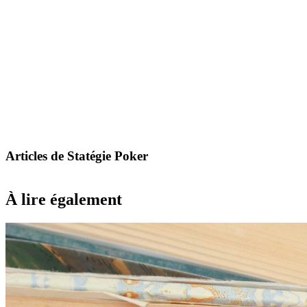
Articles de Statégie Poker
À lire également