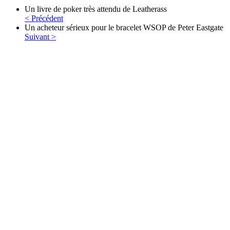
Un livre de poker très attendu de Leatherass
< Précédent
Un acheteur sérieux pour le bracelet WSOP de Peter Eastgate
Suivant >