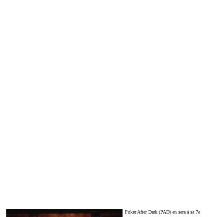
Poker After Dark (PAD) en sera à sa 7e