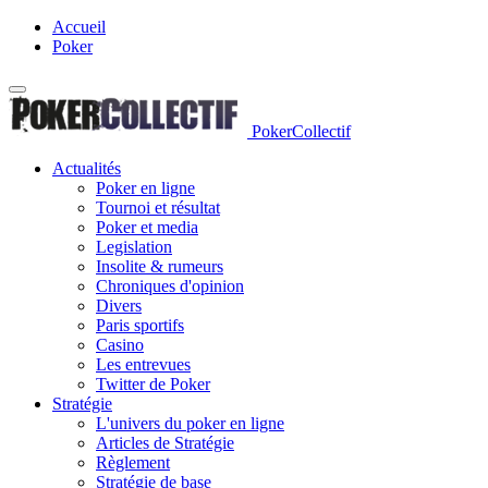
Accueil
Poker
PokerCollectif
Actualités
Poker en ligne
Tournoi et résultat
Poker et media
Legislation
Insolite & rumeurs
Chroniques d'opinion
Divers
Paris sportifs
Casino
Les entrevues
Twitter de Poker
Stratégie
L'univers du poker en ligne
Articles de Stratégie
Règlement
Stratégie de base