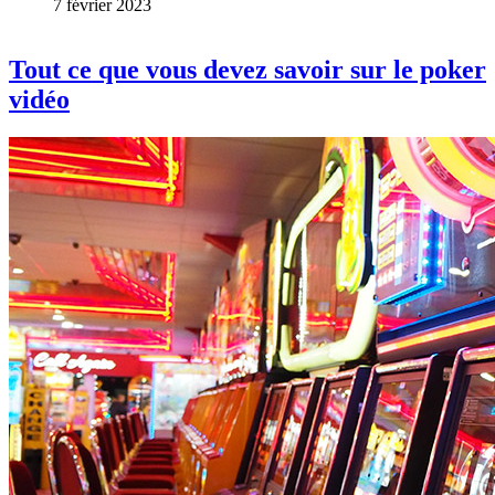
7 février 2023
Tout ce que vous devez savoir sur le poker
vidéo