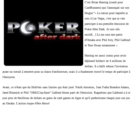
C'est Brian Hasting (coach pour
CardRunners) qui l'annonçait sur son
blogue:"« La raison pour laquelle je
suis à Las Vegas, c'est que je vais
participer à ma première émission de
Poker After Dark. Je suis très
excité[...] Le jeu sera une partie
d'Omaha avec Phil Ivey, Phil Galfond
et Tom Dwan notamment ».
Hasting est aussi connu pour avoir
déplumé Isildur1 de 4 millions de
dollars. Il a failli refuser l'invitation
ayant un travail à remettre pour sa classe d'architecture, mais il a finalement trouvé le temps de participer à
l'émission.
Avant, ce n'était que du Hold'em sans limites qui était joué. Patrik Antonius, Sam Farha Brandon Adams,
Jared Bleznick et Phil "OMGClayAken" Galfond feront parti de l'émission. Rappelons que Galdond a à ce
jour plus de 8millions de dollars en gains de cash games en ligne et qu'il perfectionne chaque jour son jeu
au Omaha. L'action risque d'être féroce!