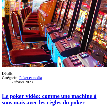
Détails
Catégorie :
Poker et media
7 février 2023
Le poker vidéo: comme une machine à
sous mais avec les règles du poker