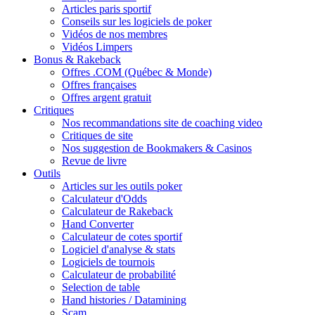
Articles paris sportif
Conseils sur les logiciels de poker
Vidéos de nos membres
Vidéos Limpers
Bonus & Rakeback
Offres .COM (Québec & Monde)
Offres françaises
Offres argent gratuit
Critiques
Nos recommandations site de coaching video
Critiques de site
Nos suggestion de Bookmakers & Casinos
Revue de livre
Outils
Articles sur les outils poker
Calculateur d'Odds
Calculateur de Rakeback
Hand Converter
Calculateur de cotes sportif
Logiciel d'analyse & stats
Logiciels de tournois
Calculateur de probabilité
Selection de table
Hand histories / Datamining
Scam