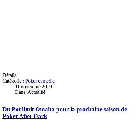
Détails
Catégorie :
Poker et media
11 novembre 2010
Dans: Actualité
Du Pot limit Omaha pour la prochaine saison de
Poker After Dark