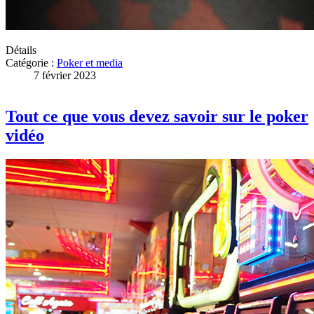
Détails
Catégorie :
Poker et media
7 février 2023
Tout ce que vous devez savoir sur le poker
vidéo