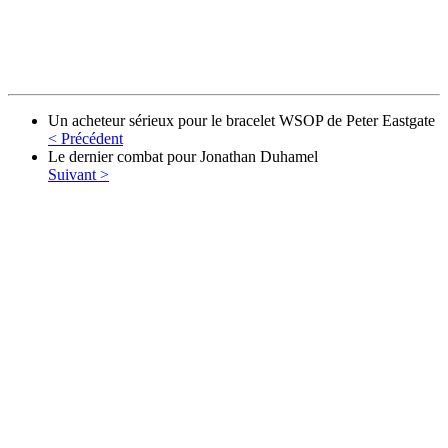
Un acheteur sérieux pour le bracelet WSOP de Peter Eastgate
< Précédent
Le dernier combat pour Jonathan Duhamel
Suivant >