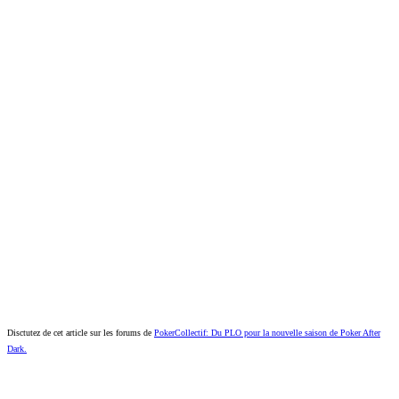
Disctutez de cet article sur les forums de
PokerCollectif: Du PLO pour la nouvelle saison de Poker After
Dark.