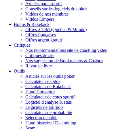
Articles paris sportif
Conseils sur les logiciels de poker
Vidéos de nos membres
Vidéos Limpers
Bonus & Rakeback
Offres .COM (Québec & Monde)
Offres françaises
Offres argent gratuit
Critiques
Nos recommandations site de coaching video
Critiques de site
Nos suggestion de Bookmakers & Casinos
Revue de livre
Outils
Articles sur les outils poker
Calculateur d'Odds
Calculateur de Rakeback
Hand Converter
Calculateur de cotes sportif
Logiciel d'analyse & stats
Logiciels de tournois
Calculateur de probabilité
Selection de table
Hand histories / Datamining
Scam