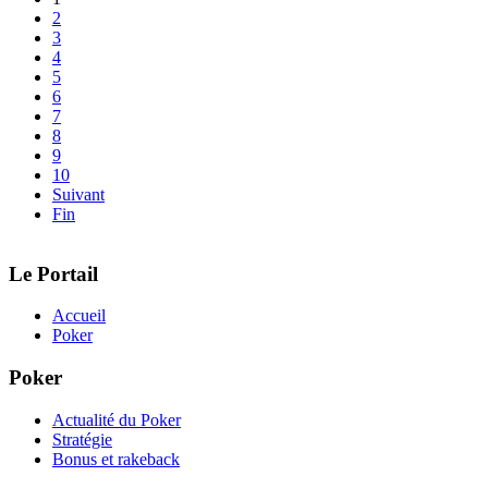
2
3
4
5
6
7
8
9
10
Suivant
Fin
Le Portail
Accueil
Poker
Poker
Actualité du Poker
Stratégie
Bonus et rakeback