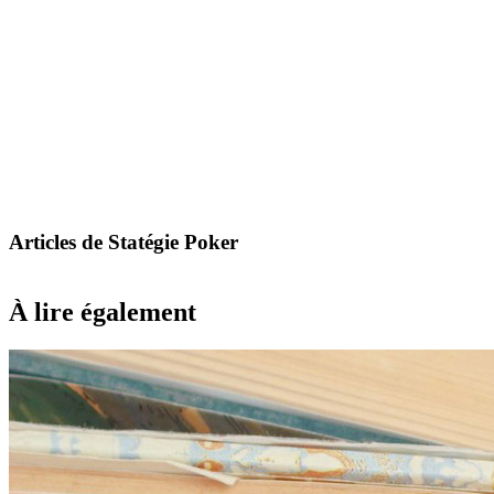
Articles de Statégie Poker
À lire également