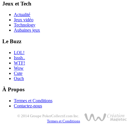
Jeux et Tech
Actualité
Jeux vidéo
Technology
Aubaines jeux
Le Buzz
LOL!
Isssh..
WTF!
Wow
Cute
Ouch
À Propos
Termes et Conditions
Contactez-nous
© 2014 Groupe PokerCollectif.com Inc.
Termes et Conditions