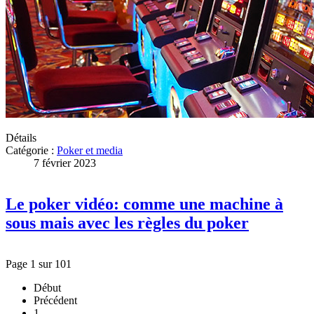
Détails
Catégorie :
Poker et media
7 février 2023
Le poker vidéo: comme une machine à
sous mais avec les règles du poker
Page 1 sur 101
Début
Précédent
1