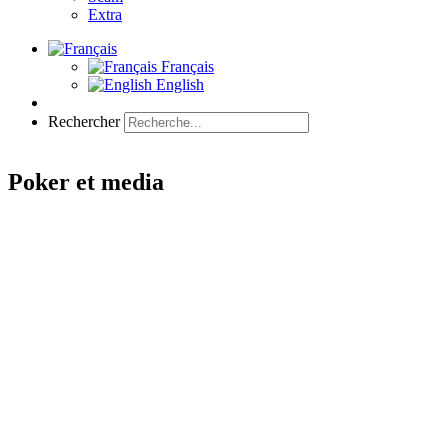
Extra
Français
English
Rechercher
Poker et media