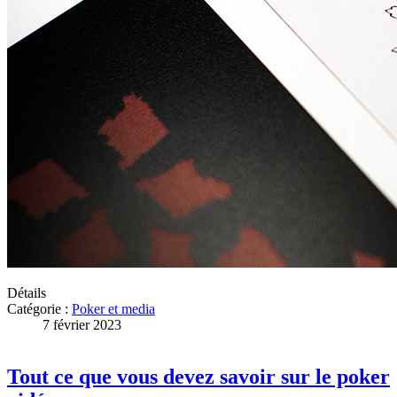
Détails
Catégorie :
Poker et media
7 février 2023
Tout ce que vous devez savoir sur le poker