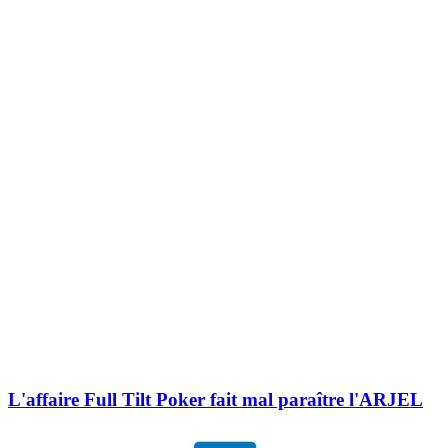
L'affaire Full Tilt Poker fait mal paraître l'ARJEL