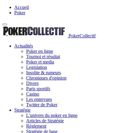
Accueil
Poker
PokerCollectif
Actualités
Poker en ligne
Tournoi et résultat
Poker et media
Legislation
Insolite & rumeurs
Chroniques d'opinion
Divers
Paris sportifs
Casino
Les entrevues
Twitter de Poker
Stratégie
L'univers du poker en ligne
Articles de Stratégie
Règlement
Stratégie de base