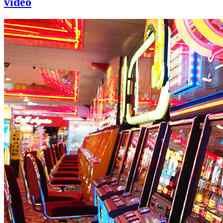
vidéo