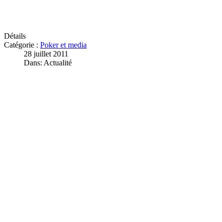
Détails
Catégorie :
Poker et media
28 juillet 2011
Dans: Actualité