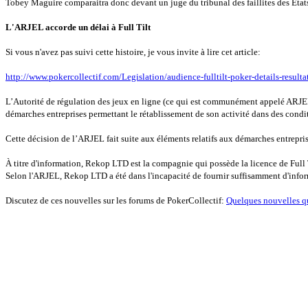
Tobey Maguire comparaitra donc devant un juge du tribunal des faillites des États-
L'ARJEL accorde un délai à Full Tilt
Si vous n'avez pas suivi cette histoire, je vous invite à lire cet article:
http://www.pokercollectif.com/Legislation/audience-fulltilt-poker-details-resulta
L’Autorité de régulation des jeux en ligne (ce qui est communément appelé ARJEL)
démarches entreprises permettant le rétablissement de son activité dans des condit
Cette décision de l’ARJEL fait suite aux éléments relatifs aux démarches entrepris
À titre d'information, Rekop LTD est la compagnie qui possède la licence de Full 
Selon l'ARJEL, Rekop LTD a été dans l'incapacité de fournir suffisamment d'informa
Discutez de ces nouvelles sur les forums de PokerCollectif:
Quelques nouvelles qu