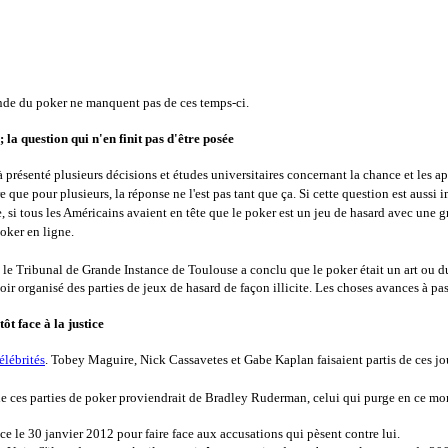
nde du poker ne manquent pas de ces temps-ci.
 la question qui n'en finit pas d'être posée
 présenté plusieurs décisions et études universitaires concernant la chance et les a
re que pour plusieurs, la réponse ne l'est pas tant que ça. Si cette question est aussi
si tous les Américains avaient en tête que le poker est un jeu de hasard avec une gran
poker en ligne.
le Tribunal de Grande Instance de Toulouse a conclu que le poker était un art ou du 
ir organisé des parties de jeux de hasard de façon illicite. Les choses avances à p
t face à la justice
élébrités
. Tobey Maguire, Nick Cassavetes et Gabe Kaplan faisaient partis de ces jo
 de ces parties de poker proviendrait de Bradley Ruderman, celui qui purge en ce mo
 le 30 janvier 2012 pour faire face aux accusations qui pèsent contre lui.