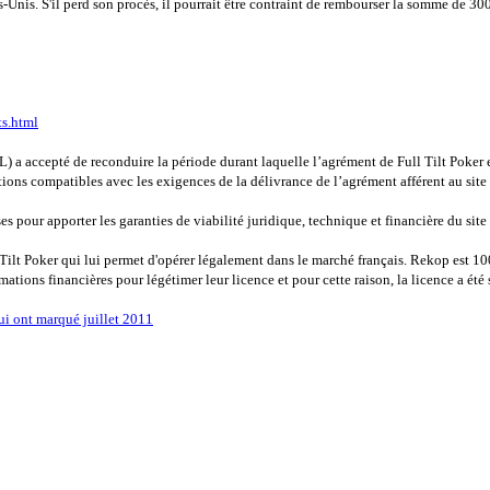
Unis. S'il perd son procès, il pourrait être contraint de rembourser la somme de 30
ts.html
 a accepté de reconduire la période durant laquelle l’agrément de Full Tilt Poker 
ions compatibles avec les exigences de la délivrance de l’agrément afférent au site 
es pour apporter les garanties de viabilité juridique, technique et financière du sit
Tilt Poker qui lui permet d'opérer légalement dans le marché français. Rekop est 10
tions financières pour légétimer leur licence et pour cette raison, la licence a été
i ont marqué juillet 2011