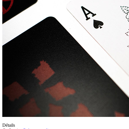
Détails