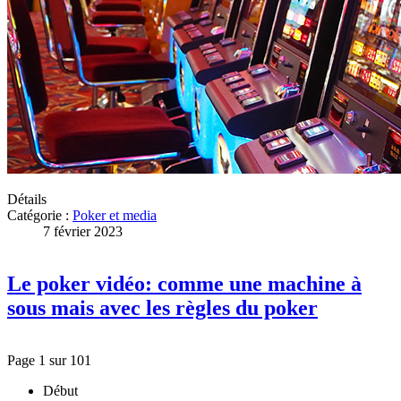
Détails
Catégorie :
Poker et media
7 février 2023
Le poker vidéo: comme une machine à
sous mais avec les règles du poker
Page 1 sur 101
Début