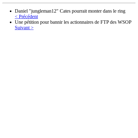
Daniel "jungleman12" Cates pourrait monter dans le ring
< Précédent
Une pétition pour bannir les actionnaires de FTP des WSOP
Suivant >