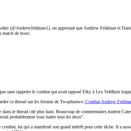
witter (@Andrewfeldman1), on apprenait que Andrew Feldman et Daniel
'un match de boxe.
pas sans rappeler le combat qui avait opposé Elky à Lex Veldhuis (rapp
rder ce thread sur les forums de Twoplustwo:
Combat Andrew Feldman 
re dans le thread cité plus haut. Beaucoup de commentaires traitent Cat
rait probablement vous battre tous les deux".
e combat, lui qui a manifesté son grand intérêt pour cette tâche. Il a au