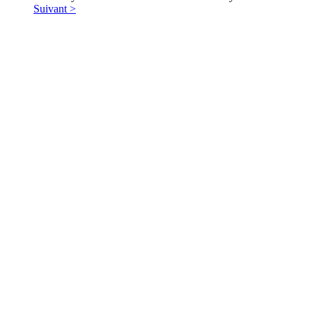
Suivant >