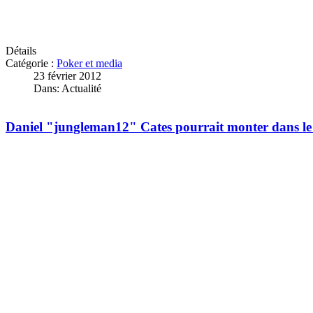
Détails
Catégorie :
Poker et media
23 février 2012
Dans: Actualité
Daniel "jungleman12" Cates pourrait monter dans le