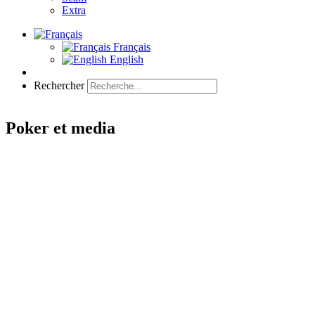
Extra
Français
English
Rechercher
Poker et media