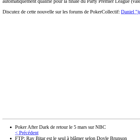
automatiquement qualifié pour la finale du Party Premier League (val
Discutez de cette nouvelle sur les forums de PokerCollectif:
Daniel "j
Poker After Dark de retour le 5 mars sur NBC
< Précédent
FTP: Ray Bitar est le seul à blâmer selon Doyle Brunson