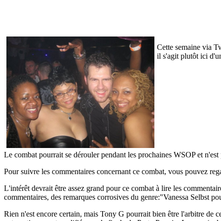
Cette semaine via T
il s'agit plutôt ici d
Le combat pourrait se dérouler pendant les prochaines WSOP et n'est 
Pour suivre les commentaires concernant ce combat, vous pouvez rega
L'intérêt devrait être assez grand pour ce combat à lire les commentai
commentaires, des remarques corrosives du genre:"Vanessa Selbst pour
Rien n'est encore certain, mais Tony G pourrait bien être l'arbitre de c