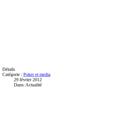
Détails
Catégorie :
Poker et media
29 février 2012
Dans: Actualité