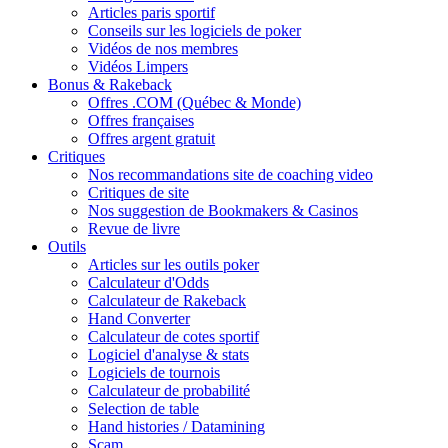
Articles paris sportif
Conseils sur les logiciels de poker
Vidéos de nos membres
Vidéos Limpers
Bonus & Rakeback
Offres .COM (Québec & Monde)
Offres françaises
Offres argent gratuit
Critiques
Nos recommandations site de coaching video
Critiques de site
Nos suggestion de Bookmakers & Casinos
Revue de livre
Outils
Articles sur les outils poker
Calculateur d'Odds
Calculateur de Rakeback
Hand Converter
Calculateur de cotes sportif
Logiciel d'analyse & stats
Logiciels de tournois
Calculateur de probabilité
Selection de table
Hand histories / Datamining
Scam