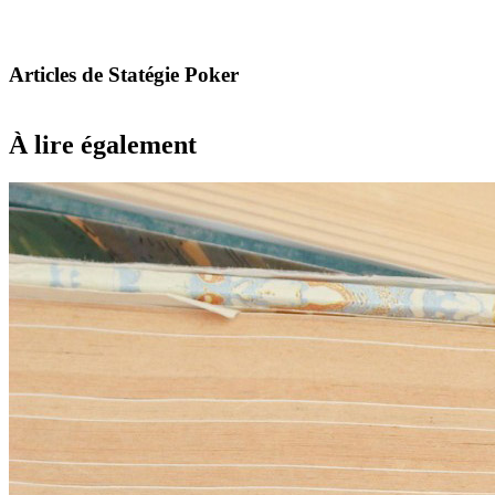
Articles de Statégie Poker
À lire également