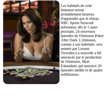
Les habitués de cette
émission seront
probablement heureux
d'apprendre que le réseau
NBC Sports Network
présentera, dès le 5 mars
prochain, 24 nouveaux
épisodes de l'émission Poker
After Dark. L'émission,
comme à son habitude, sera
animée par Leeann
Tweeden.La nouvelle a été
annoncée par le producteur
de l'émission, Mori
Eskandani, qui annonce 20
épisodes inédits et de quatre
rediffusions.