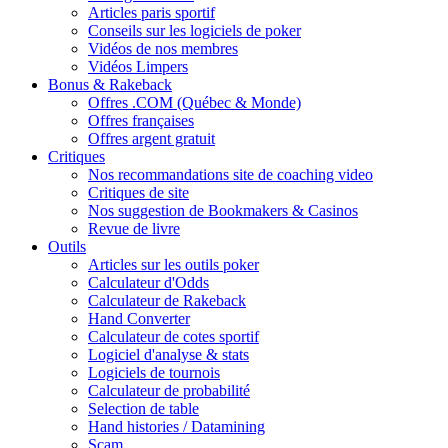
Articles paris sportif
Conseils sur les logiciels de poker
Vidéos de nos membres
Vidéos Limpers
Bonus & Rakeback
Offres .COM (Québec & Monde)
Offres françaises
Offres argent gratuit
Critiques
Nos recommandations site de coaching video
Critiques de site
Nos suggestion de Bookmakers & Casinos
Revue de livre
Outils
Articles sur les outils poker
Calculateur d'Odds
Calculateur de Rakeback
Hand Converter
Calculateur de cotes sportif
Logiciel d'analyse & stats
Logiciels de tournois
Calculateur de probabilité
Selection de table
Hand histories / Datamining
Scam