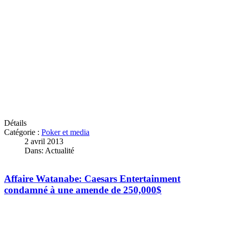
Détails
Catégorie :
Poker et media
2 avril 2013
Dans: Actualité
Affaire Watanabe: Caesars Entertainment
condamné à une amende de 250,000$