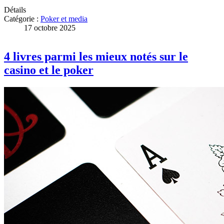
Détails
Catégorie :
Poker et media
17 octobre 2025
4 livres parmi les mieux notés sur le
casino et le poker