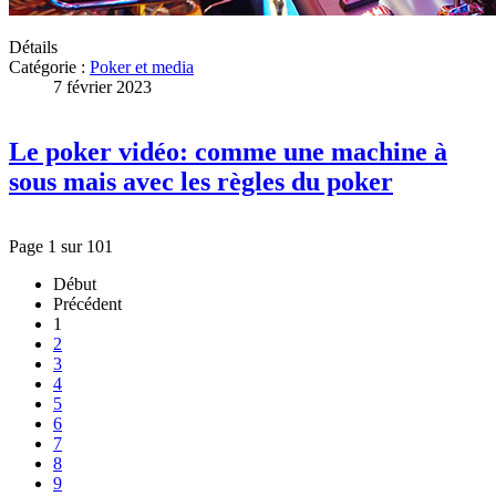
Détails
Catégorie :
Poker et media
7 février 2023
Le poker vidéo: comme une machine à
sous mais avec les règles du poker
Page 1 sur 101
Début
Précédent
1
2
3
4
5
6
7
8
9