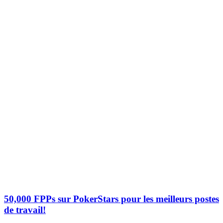
50,000 FPPs sur PokerStars pour les meilleurs postes
de travail!