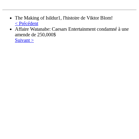
The Making of Isildur1, l'histoire de Viktor Blom!
< Précédent
Affaire Watanabe: Caesars Entertainment condamné à une
amende de 250,000$
Suivant >