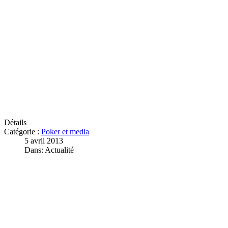
Détails
Catégorie :
Poker et media
5 avril 2013
Dans: Actualité