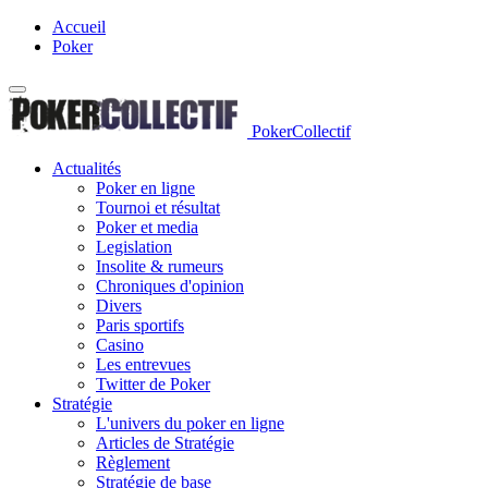
Accueil
Poker
PokerCollectif
Actualités
Poker en ligne
Tournoi et résultat
Poker et media
Legislation
Insolite & rumeurs
Chroniques d'opinion
Divers
Paris sportifs
Casino
Les entrevues
Twitter de Poker
Stratégie
L'univers du poker en ligne
Articles de Stratégie
Règlement
Stratégie de base