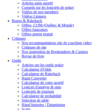
Articles paris sportif
Conseils sur les logiciels de poker
Vidéos de nos membres
Vidéos Limpers
Bonus & Rakeback
Offres .COM (Québec & Monde)
Offres françaises
Offres argent gratuit
Critiques
Nos recommandations site de coaching video
Critiques de site
Nos suggestion de Bookmakers & Casinos
Revue de livre
Outils
Articles sur les outils poker
Calculateur d'Odds
Calculateur de Rakeback
Hand Converter
Calculateur de cotes sportif
Logiciel d'analyse & stats
Logiciels de tournois
Calculateur de probabilité
Selection de table
Hand histories / Datamining
Scam