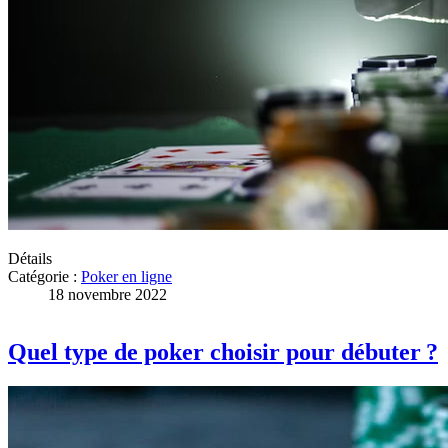
Détails
Catégorie :
Poker en ligne
18 novembre 2022
Quel type de poker choisir pour débuter ?