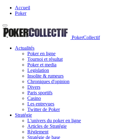
Accueil
Poker
PokerCollectif
Actualités
Poker en ligne
Tournoi et résultat
Poker et media
Legislation
Insolite & rumeurs
Chroniques d'opinion
Divers
Paris sportifs
Casino
Les entrevues
Twitter de Poker
Stratégie
L'univers du poker en ligne
Articles de Stratégie
Règlement
Stratégie de base