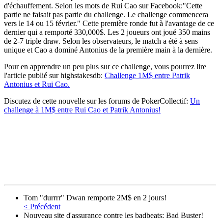
d'échauffement. Selon les mots de Rui Cao sur Facebook:"Cette
partie ne faisait pas partie du challenge. Le challenge commencera
vers le 14 ou 15 février." Cette première ronde fut à l'avantage de ce
dernier qui a remporté 330,000$. Les 2 joueurs ont joué 350 mains
de 2-7 triple draw. Selon les observateurs, le match a été à sens
unique et Cao a dominé Antonius de la première main à la dernière.
Pour en apprendre un peu plus sur ce challenge, vous pourrez lire
l'article publié sur highstakesdb:
Challenge 1M$ entre Patrik
Antonius et Rui Cao.
Discutez de cette nouvelle sur les forums de PokerCollectif:
Un
challenge à 1M$ entre Rui Cao et Patrik Antonius!
Tom "durrrr" Dwan remporte 2M$ en 2 jours!
< Précédent
Nouveau site d'assurance contre les badbeats: Bad Buster!