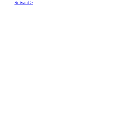
Suivant >