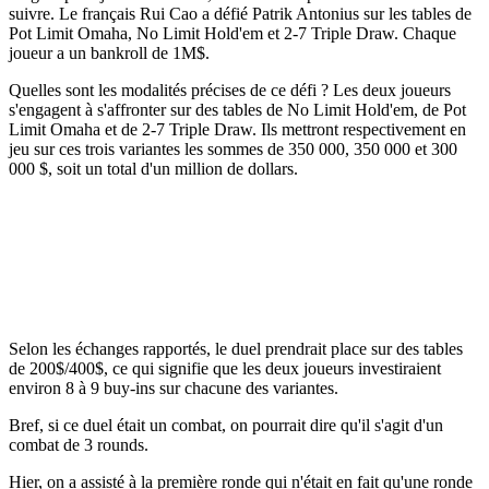
suivre. Le français Rui Cao a défié Patrik Antonius sur les tables de
Pot Limit Omaha, No Limit Hold'em et 2-7 Triple Draw. Chaque
joueur a un bankroll de 1M$.
Quelles sont les modalités précises de ce défi ? Les deux joueurs
s'engagent à s'affronter sur des tables de No Limit Hold'em, de Pot
Limit Omaha et de 2-7 Triple Draw. Ils mettront respectivement en
jeu sur ces trois variantes les sommes de 350 000, 350 000 et 300
000 $, soit un total d'un million de dollars.
Selon les échanges rapportés, le duel prendrait place sur des tables
de 200$/400$, ce qui signifie que les deux joueurs investiraient
environ 8 à 9 buy-ins sur chacune des variantes.
Bref, si ce duel était un combat, on pourrait dire qu'il s'agit d'un
combat de 3 rounds.
Hier, on a assisté à la première ronde qui n'était en fait qu'une ronde