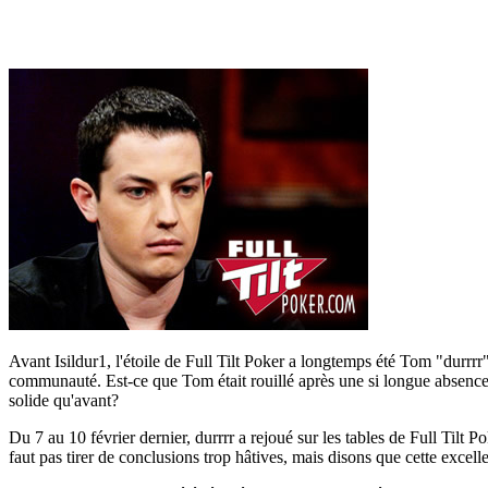
Avant Isildur1, l'étoile de Full Tilt Poker a longtemps été Tom "durrr
communauté. Est-ce que Tom était rouillé après une si longue absence po
solide qu'avant?
Du 7 au 10 février dernier, durrrr a rejoué sur les tables de Full Til
faut pas tirer de conclusions trop hâtives, mais disons que cette excel