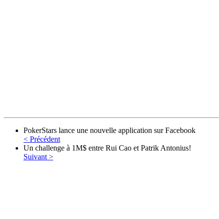
PokerStars lance une nouvelle application sur Facebook
< Précédent
Un challenge à 1M$ entre Rui Cao et Patrik Antonius!
Suivant >