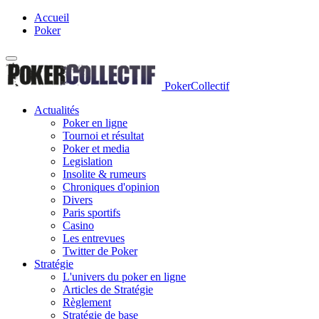
Accueil
Poker
PokerCollectif
Actualités
Poker en ligne
Tournoi et résultat
Poker et media
Legislation
Insolite & rumeurs
Chroniques d'opinion
Divers
Paris sportifs
Casino
Les entrevues
Twitter de Poker
Stratégie
L'univers du poker en ligne
Articles de Stratégie
Règlement
Stratégie de base