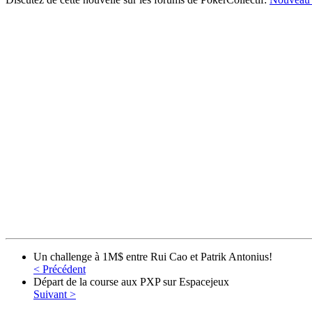
Un challenge à 1M$ entre Rui Cao et Patrik Antonius!
< Précédent
Départ de la course aux PXP sur Espacejeux
Suivant >