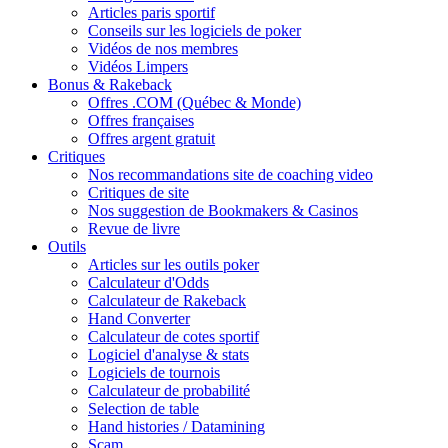
Articles paris sportif
Conseils sur les logiciels de poker
Vidéos de nos membres
Vidéos Limpers
Bonus & Rakeback
Offres .COM (Québec & Monde)
Offres françaises
Offres argent gratuit
Critiques
Nos recommandations site de coaching video
Critiques de site
Nos suggestion de Bookmakers & Casinos
Revue de livre
Outils
Articles sur les outils poker
Calculateur d'Odds
Calculateur de Rakeback
Hand Converter
Calculateur de cotes sportif
Logiciel d'analyse & stats
Logiciels de tournois
Calculateur de probabilité
Selection de table
Hand histories / Datamining
Scam