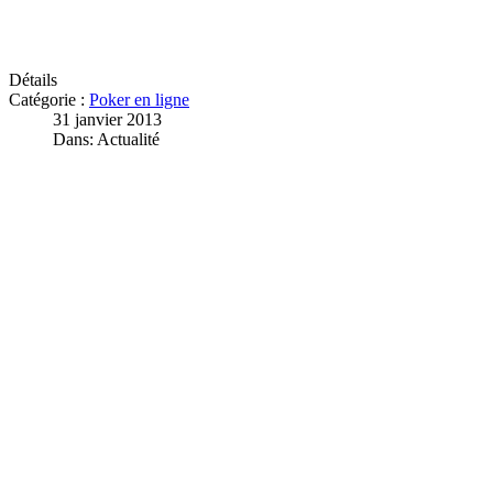
Détails
Catégorie :
Poker en ligne
31 janvier 2013
Dans: Actualité