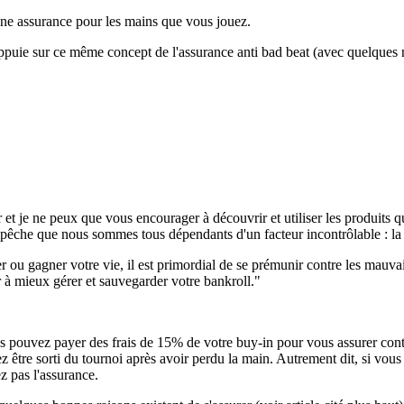
e une assurance pour les mains que vous jouez.
appuie sur ce même concept de l'assurance anti bad beat (avec quelques n
 et je ne peux que vous encourager à découvrir et utiliser les produits 
empêche que nous sommes tous dépendants d'un facteur incontrôlable : la
 ou gagner votre vie, il est primordial de se prémunir contre les mauva
 à mieux gérer et sauvegarder votre bankroll."
us pouvez payer des frais de 15% de votre buy-in pour vous assurer cont
ez être sorti du tournoi après avoir perdu la main. Autrement dit, si vo
z pas l'assurance.