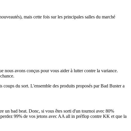
ouveautés), mais cette fois sur les principales salles du marché
que nous avons conçus pour vous aider à lutter contre la variance.
 chance.
is coups du sort. L'ensemble des produits proposés par Bad Buster a
re un bad beat. Donc, si vous êtes sorti d'un tournoi avec 80%
us perdez 99% de vos jetons avec AA all in préflop contre KK et que la