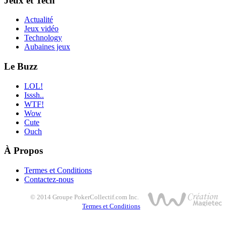
Jeux et Tech
Actualité
Jeux vidéo
Technology
Aubaines jeux
Le Buzz
LOL!
Isssh..
WTF!
Wow
Cute
Ouch
À Propos
Termes et Conditions
Contactez-nous
© 2014 Groupe PokerCollectif.com Inc.
Termes et Conditions