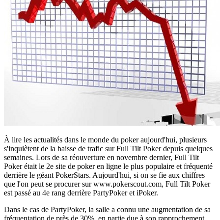
À lire les actualités dans le monde du poker aujourd'hui, plusieurs
s'inquiètent de la baisse de trafic sur Full Tilt Poker depuis quelques
semaines. Lors de sa réouverture en novembre dernier, Full Tilt
Poker était le 2e site de poker en ligne le plus populaire et fréquenté
derrière le géant PokerStars. Aujourd'hui, si on se fie aux chiffres
que l'on peut se procurer sur www.pokerscout.com, Full Tilt Poker
est passé au 4e rang derrière PartyPoker et iPoker.
Dans le cas de PartyPoker, la salle a connu une augmentation de sa
fréquentation de près de 30%, en partie due à son rapprochement