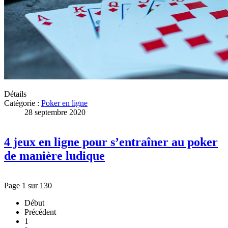
Détails
Catégorie :
Poker en ligne
28 septembre 2020
4 jeux en ligne pour s’entraîner au poker
de manière ludique
Page 1 sur 130
Début
Précédent
1