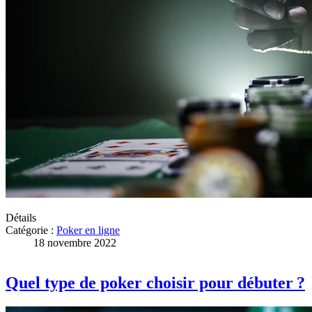
Détails
Catégorie :
Poker en ligne
18 novembre 2022
Quel type de poker choisir pour débuter ?