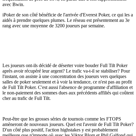
avec Bwin.
iPoker de son côté bénéficie de l'arrivée d'Everest Poker, ce qui les a
aidés à prendre quelques plumes. Le réseau est présentement au 3e
rang avec une moyenne de 3200 joueurs par semaine.
Les joueurs ont-ils décidé de déserter voire bouder Full Tilt Poker
après avoir récupéré leur argent? Le trafic va-t-il se stabiliser? Pour
l'instant, on assiste à une concentration des joueurs vers quelques
salles de poker seulement et à voir la tendance, ce n'est pas au profit
de Full Tilt Poker. C'est aussi l'absence de programme d'affiliation et
le non-paiement des sommes dues aux précédents affiliés qui coûtent
cher au trafic de Full Tilt.
Peut-être que les grosses séries de tournois comme les FTOPS
amèneront de nouveaux joueurs. Quel est l'avenir de Full Tilt Poker?
D'un côté plus positif, l'action highstakes y est probablement
meilleure que n'importe où avec les Viktor Blom et Phil Galfond qui