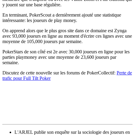
y jouent sur une base régulière.
En terminant, PokerScout a dernièrement ajouté une statistique
intéressante: les joueurs de play money.
On apprend alors que le plus gros site dans ce domaine est Zynga
avec 93,000 joueurs en ligne au moment d'écrire ces lignes avec une
moyenne de 105,000 joueurs par semaine.
PokerStars de son côté est 2e avec 30,000 joueurs en ligne pour les
parties playmoney avec une moyenne de 23,600 joueurs par
semaine.
Discutez de cette nouvelle sur les forums de PokerCollectif:
Perte de
trafic pour Full Tilt Poker
L'ARJEL publie son enquête sur la sociologie des joueurs en