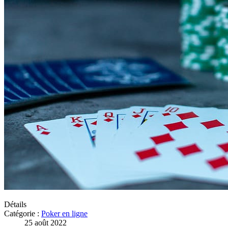
Détails
Catégorie :
Poker en ligne
25 août 2022