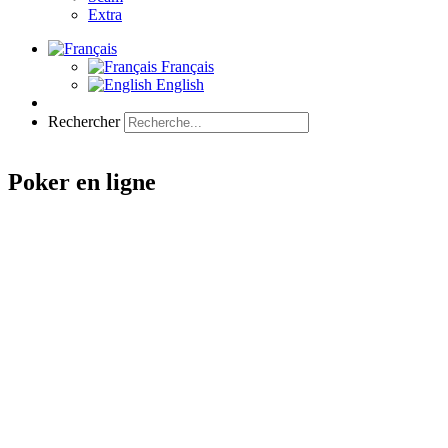
Extra
Français
English
Rechercher
Poker en ligne