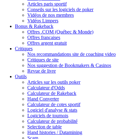
Articles paris sportif
Conseils sur les logiciels de poker
Vidéos de nos membres
Vidéos Limpers
Bonus & Rakeback
Offres .COM (Québec & Monde)
Offres françaises
Offres argent gratuit
Critiques
Nos recommandations site de coaching video
Critiques de site
Nos suggestion de Bookmakers & Casinos
Revue de livre
Outils
Articles sur les outils poker
Calculateur d'Odds
Calculateur de Rakeback
Hand Converter
Calculateur de cotes sportif
Logiciel d'analyse & stats
Logiciels de tournois
Calculateur de probabilité
Selection de table
Hand histories / Datamining
Scam