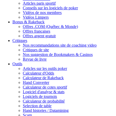
Articles paris sportif
Conseils sur les logiciels de poker
Vidéos de nos membres
Vidéos Limpers
Bonus & Rakeback
Offres .COM (Québec & Monde)
Offres françaises
Offres argent gratuit
Critiques
Nos recommandations site de coaching video
Critiques de site
Nos suggestion de Bookmakers & Casinos
Revue de livre
Outils
Articles sur les outils poker
Calculateur d'Odds
Calculateur de Rakeback
Hand Converter
Calculateur de cotes sportif
Logiciel d'analyse & stats
Logiciels de tournois
Calculateur de probabilité
Selection de table
Hand histories / Datamining
Scam