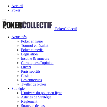
Accueil
Poker
PokerCollectif
Actualités
Poker en ligne
Tournoi et résultat
Poker et media
Legislation
Insolite & rumeurs
Chroniques d'opinion
Divers
Paris sportifs
Casino
Les entrevues
Twitter de Poker
Stratégie
L'univers du poker en ligne
Articles de Stratégie
Règlement
Stratégie de base