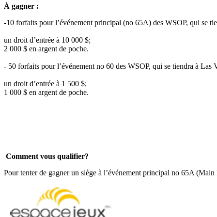
À gagner :
-10 forfaits pour l’événement principal (no 65A) des WSOP, qui se ti
un droit d’entrée à 10 000 $;
2 000 $ en argent de poche.
- 50 forfaits pour l’événement no 60 des WSOP, qui se tiendra à Las 
un droit d’entrée à 1 500 $;
1 000 $ en argent de poche.
Comment vous qualifier?
Pour tenter de gagner un siège à l’événement principal no 65A (Main E