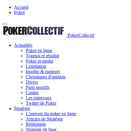
Accueil
Poker
PokerCollectif
Actualités
Poker en ligne
Tournoi et résultat
Poker et media
Legislation
Insolite & rumeurs
Chroniques d'opinion
Divers
Paris sportifs
Casino
Les entrevues
Twitter de Poker
Stratégie
L'univers du poker en ligne
Articles de Stratégie
Règlement
Stratégie de base