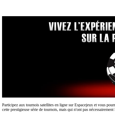
Participez aux tournois satellites en ligne sur Espacejeux et vous pou
cette prestigieuse série de tournois, mais qui n'ont pas nécessairement 