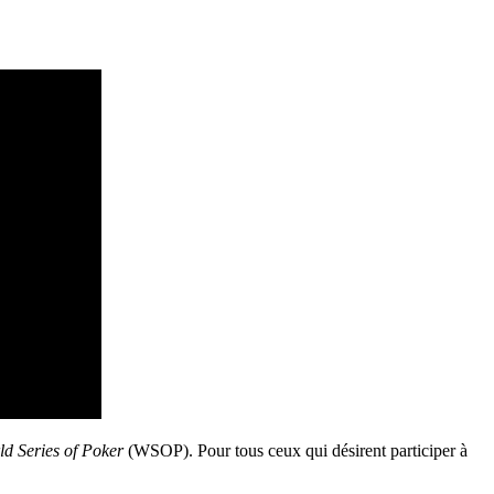
ld Series of Poker
(WSOP). Pour tous ceux qui désirent participer à