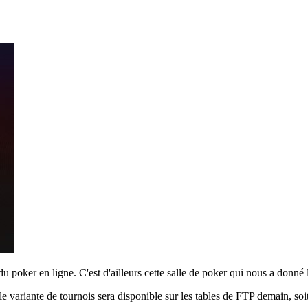
u poker en ligne. C'est d'ailleurs cette salle de poker qui nous a donné l
e variante de tournois sera disponible sur les tables de FTP demain, soi