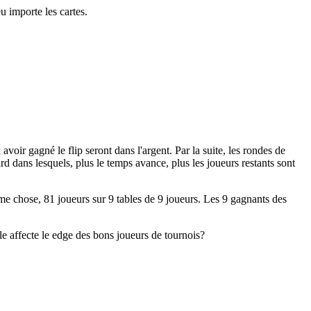
u importe les cartes.
avoir gagné le flip seront dans l'argent. Par la suite, les rondes de
 dans lesquels, plus le temps avance, plus les joueurs restants sont
même chose, 81 joueurs sur 9 tables de 9 joueurs. Les 9 gagnants des
 affecte le edge des bons joueurs de tournois?