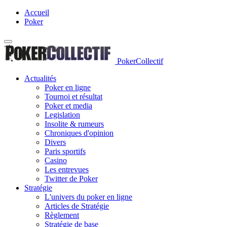
Accueil
Poker
PokerCollectif
Actualités
Poker en ligne
Tournoi et résultat
Poker et media
Legislation
Insolite & rumeurs
Chroniques d'opinion
Divers
Paris sportifs
Casino
Les entrevues
Twitter de Poker
Stratégie
L'univers du poker en ligne
Articles de Stratégie
Règlement
Stratégie de base