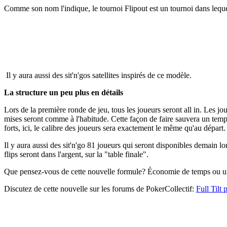
Comme son nom l'indique, le tournoi Flipout est un tournoi dans lequel i
Il y aura aussi des sit'n'gos satellites inspirés de ce modèle.
La structure un peu plus en détails
Lors de la première ronde de jeu, tous les joueurs seront all in. Les jou
mises seront comme à l'habitude. Cette façon de faire sauvera un temps
forts, ici, le calibre des joueurs sera exactement le même qu'au départ.
Il y aura aussi des sit'n'go 81 joueurs qui seront disponibles demain l
flips seront dans l'argent, sur la "table finale".
Que pensez-vous de cette nouvelle formule? Économie de temps ou une 
Discutez de cette nouvelle sur les forums de PokerCollectif:
Full Tilt 