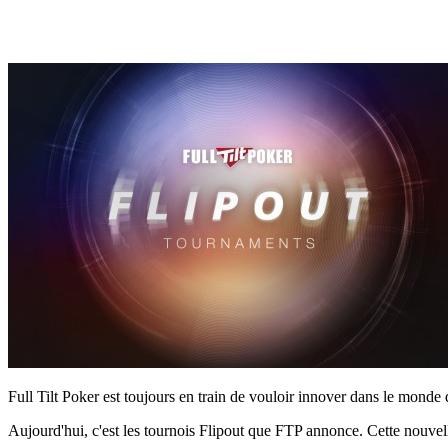
Full Tilt Poker est toujours en train de vouloir innover dans le monde d
Aujourd'hui, c'est les tournois Flipout que FTP annonce. Cette nouvell