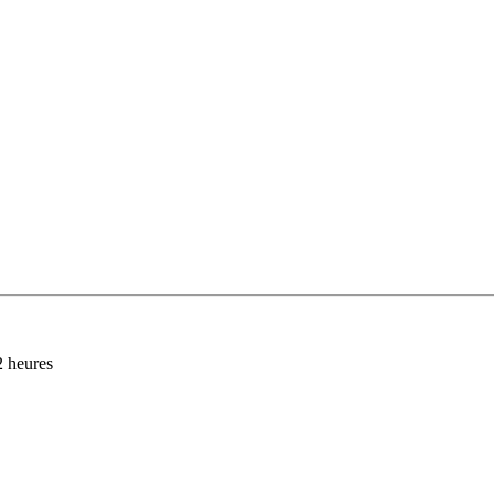
2 heures