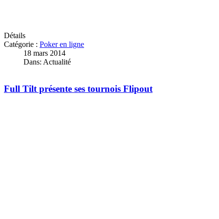
Détails
Catégorie :
Poker en ligne
18 mars 2014
Dans: Actualité
Full Tilt présente ses tournois Flipout