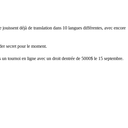
e jouissent déjà de translation dans 10 langues différentes, avec encore
rder secret pour le moment.
s un tournoi en ligne avec un droit dentrée de 5000$ le 15 septembre.