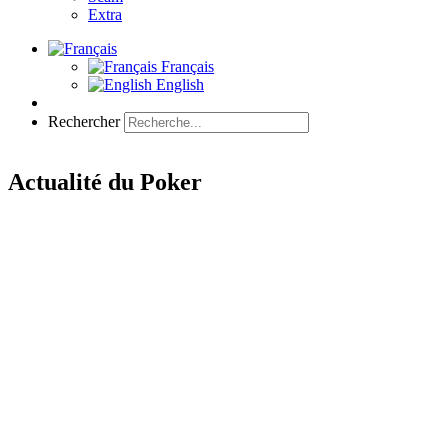
Extra
Français
English
Rechercher
Actualité du Poker