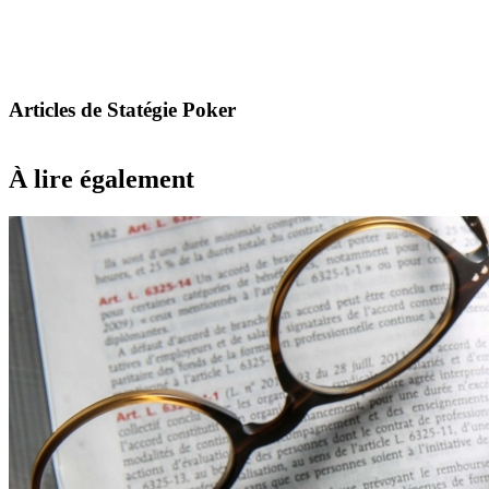
Articles de Statégie Poker
À lire également