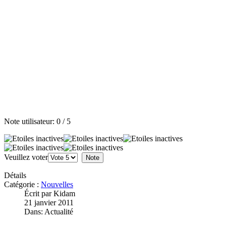
Note utilisateur:
0
/
5
Veuillez voter
Détails
Catégorie :
Nouvelles
Écrit par
Kidam
21 janvier 2011
Dans: Actualité