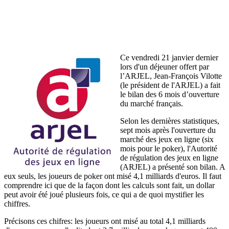
Ce vendredi 21 janvier dernier
lors d'un déjeuner offert par
l’ARJEL, Jean-François Vilotte
(le président de l'ARJEL) a fait
le bilan des 6 mois d’ouverture
du marché français.
Selon les dernières statistiques,
sept mois après l'ouverture du
marché des jeux en ligne (six
mois pour le poker), l'Autorité
de régulation des jeux en ligne
(ARJEL) a présenté son bilan. A
eux seuls, les joueurs de poker ont misé 4,1 milliards d'euros. Il faut
comprendre ici que de la façon dont les calculs sont fait, un dollar
peut avoir été joué plusieurs fois, ce qui a de quoi mystifier les
chiffres.
Précisons ces chifres: les joueurs ont misé au total 4,1 milliards