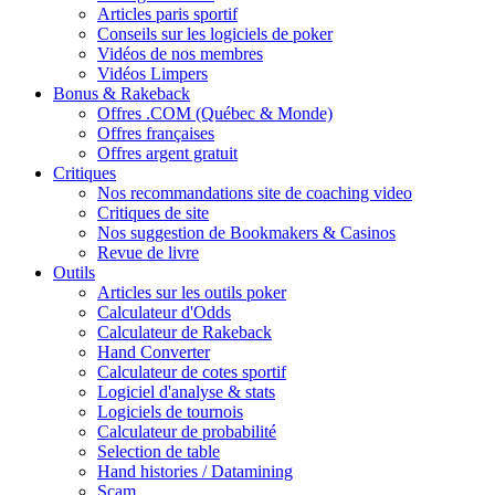
Articles paris sportif
Conseils sur les logiciels de poker
Vidéos de nos membres
Vidéos Limpers
Bonus & Rakeback
Offres .COM (Québec & Monde)
Offres françaises
Offres argent gratuit
Critiques
Nos recommandations site de coaching video
Critiques de site
Nos suggestion de Bookmakers & Casinos
Revue de livre
Outils
Articles sur les outils poker
Calculateur d'Odds
Calculateur de Rakeback
Hand Converter
Calculateur de cotes sportif
Logiciel d'analyse & stats
Logiciels de tournois
Calculateur de probabilité
Selection de table
Hand histories / Datamining
Scam