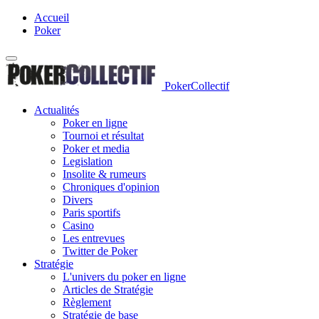
Accueil
Poker
PokerCollectif
Actualités
Poker en ligne
Tournoi et résultat
Poker et media
Legislation
Insolite & rumeurs
Chroniques d'opinion
Divers
Paris sportifs
Casino
Les entrevues
Twitter de Poker
Stratégie
L'univers du poker en ligne
Articles de Stratégie
Règlement
Stratégie de base