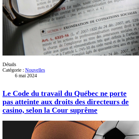
Détails
Catégorie :
Nouvelles
6 mai 2024
Le Code du travail du Québec ne porte
pas atteinte aux droits des directeurs de
casino, selon la Cour suprême