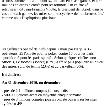
d'euros comme on l'a dit, dont 3,7 milliard en «cash game», et 400
millions en droits d'entrée pour les tournois. Un chiffre «à
relativiser» dit Jean-François Vilotte, le président de l'Arjel:"dans le
cas du «cash game», les mises sont «recyclées» de nombreuses fois"
comme nous l'expliquions plus haut.
48 agréments ont été délivrés depuis 7 mois par l'Arjel à 35
opérateurs, 25 l'ont été pour le poker, contre 15 pour les paris
sportifs et 8 pour les paris sportifs. Selon quelques chiffres non
officiels, Le football (soccer) (62%) a été le plus populaire au niveau
des mises, suivi du tennis (23%) et du basketball (6%).
En chiffres:
Au 31 décembre 2010, on dénombre :
- près de 2,1 millions comptes joueurs actifs
- 500 000 joueurs actifs en moyenne chaque semaine
- près de 3 millions comptes joueurs ont été ouverts sur les sites
agréés en .FR