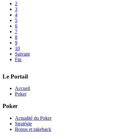
2
3
4
5
6
7
8
9
10
Suivant
Fin
Le Portail
Accueil
Poker
Poker
Actualité du Poker
Stratégie
Bonus et rakeback