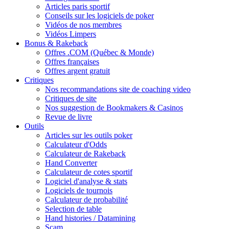
Articles paris sportif
Conseils sur les logiciels de poker
Vidéos de nos membres
Vidéos Limpers
Bonus & Rakeback
Offres .COM (Québec & Monde)
Offres françaises
Offres argent gratuit
Critiques
Nos recommandations site de coaching video
Critiques de site
Nos suggestion de Bookmakers & Casinos
Revue de livre
Outils
Articles sur les outils poker
Calculateur d'Odds
Calculateur de Rakeback
Hand Converter
Calculateur de cotes sportif
Logiciel d'analyse & stats
Logiciels de tournois
Calculateur de probabilité
Selection de table
Hand histories / Datamining
Scam