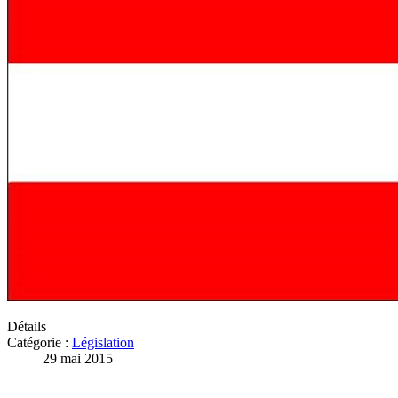
Détails
Catégorie :
Législation
29 mai 2015