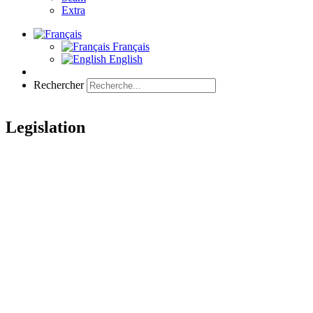
Extra
Français
English
Rechercher
Legislation