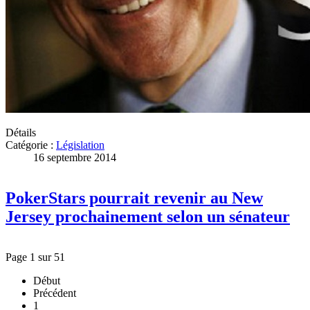
Détails
Catégorie :
Législation
16 septembre 2014
PokerStars pourrait revenir au New
Jersey prochainement selon un sénateur
Page 1 sur 51
Début
Précédent
1