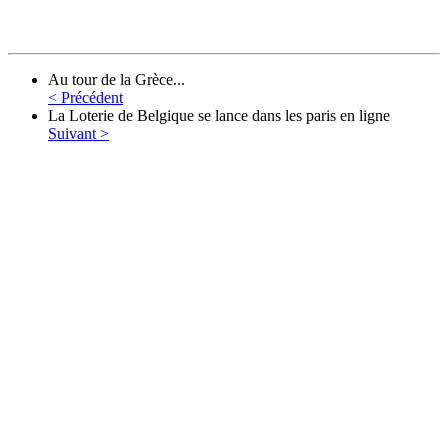
Au tour de la Grèce...
< Précédent
La Loterie de Belgique se lance dans les paris en ligne
Suivant >