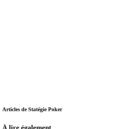
Articles de Statégie Poker
À lire également