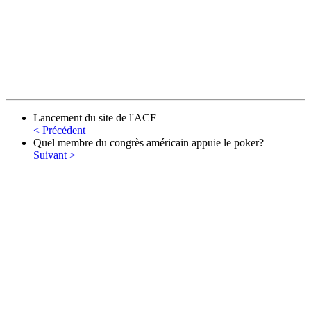
Lancement du site de l'ACF
< Précédent
Quel membre du congrès américain appuie le poker?
Suivant >