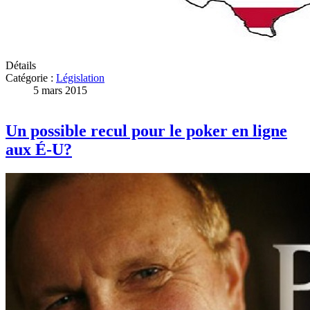
Détails
Catégorie :
Législation
5 mars 2015
Un possible recul pour le poker en ligne
aux É-U?