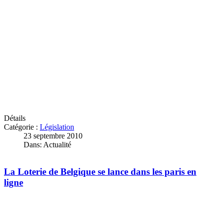
Détails
Catégorie :
Législation
23 septembre 2010
Dans: Actualité
La Loterie de Belgique se lance dans les paris en
ligne