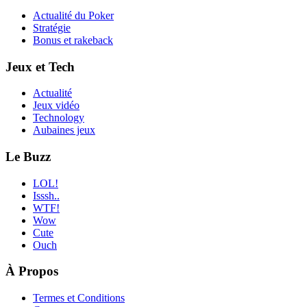
Actualité du Poker
Stratégie
Bonus et rakeback
Jeux et Tech
Actualité
Jeux vidéo
Technology
Aubaines jeux
Le Buzz
LOL!
Isssh..
WTF!
Wow
Cute
Ouch
À Propos
Termes et Conditions