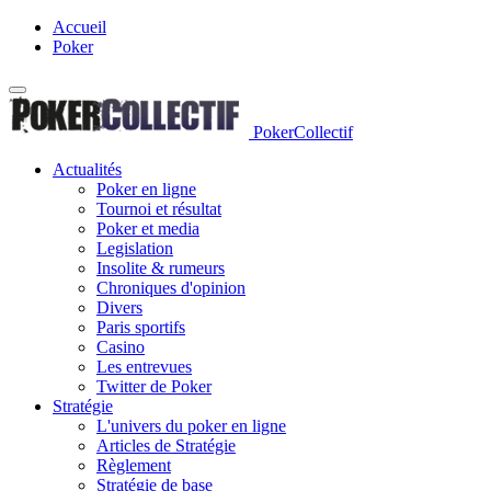
Accueil
Poker
PokerCollectif
Actualités
Poker en ligne
Tournoi et résultat
Poker et media
Legislation
Insolite & rumeurs
Chroniques d'opinion
Divers
Paris sportifs
Casino
Les entrevues
Twitter de Poker
Stratégie
L'univers du poker en ligne
Articles de Stratégie
Règlement
Stratégie de base