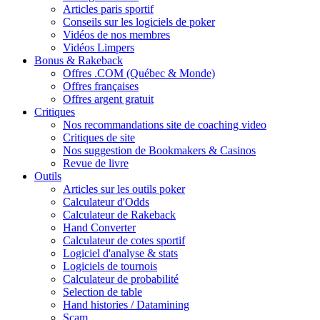
Articles paris sportif
Conseils sur les logiciels de poker
Vidéos de nos membres
Vidéos Limpers
Bonus & Rakeback
Offres .COM (Québec & Monde)
Offres françaises
Offres argent gratuit
Critiques
Nos recommandations site de coaching video
Critiques de site
Nos suggestion de Bookmakers & Casinos
Revue de livre
Outils
Articles sur les outils poker
Calculateur d'Odds
Calculateur de Rakeback
Hand Converter
Calculateur de cotes sportif
Logiciel d'analyse & stats
Logiciels de tournois
Calculateur de probabilité
Selection de table
Hand histories / Datamining
Scam