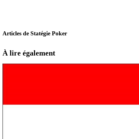
Articles de Statégie Poker
À lire également